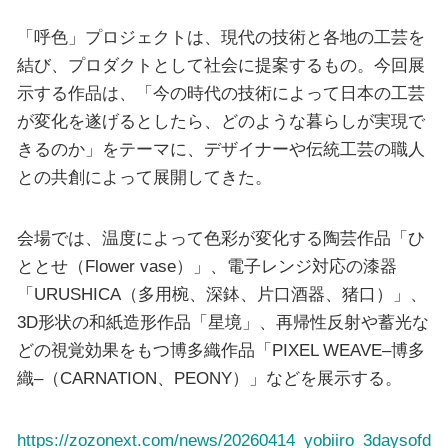
「呼色」プロジェクトは、現代の技術と各地の工芸を
結び、プロダクトとして社会に提案するもの。今回展
示する作品は、「今の時代の技術によって日本の工芸
が変化を遂げるとしたら、どのような暮らしが実現で
きるのか」をテーマに、デザイナーや伝統工芸の職人
との共創によって展開してきた。
会場では、温度によって色彩が変化する陶芸作品「ひ
ととせ（Flower vase）」、電子レンジ対応の漆器
「URUSHICA（多用椀、深鉢、片口酒器、猪口）」、
3D形状の和紙造形作品「星境」、再帰性反射や蓄光な
どの視覚効果をもつ博多織作品「PIXEL WEAVE–博多
織–（CARNATION、PEONY）」などを展示する。
https://zozonext.com/news/20260414_yobiiro_3daysofd