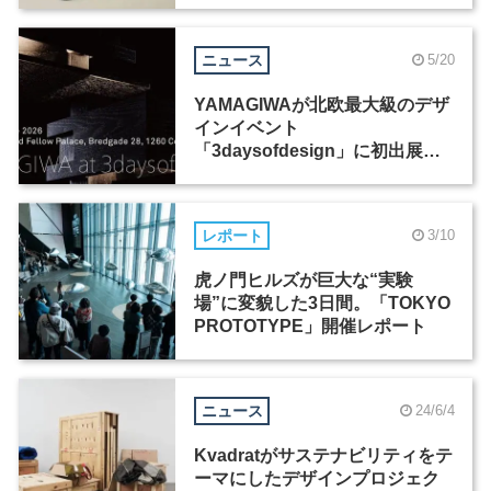
ニュース
5/20
YAMAGIWAが北欧最大級のデザ
インイベント
「3daysofdesign」に初出展、
新作照明コレクションを発表
レポート
3/10
虎ノ門ヒルズが巨大な“実験
場”に変貌した3日間。「TOKYO
PROTOTYPE」開催レポート
ニュース
24/6/4
Kvadratがサステナビリティをテ
ーマにしたデザインプロジェク