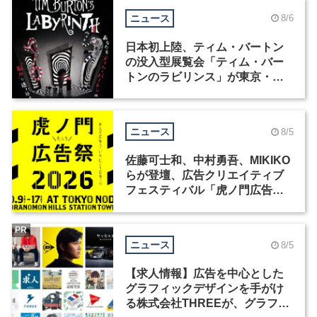
ニュース
8/6
日本初上陸、ティム・バートン
の没入型展覧会「ティム・バー
トンのラビリンス」が東京・豊
洲で開催
ニュース
8/5
佐藤可士和、中村勇吾、MIKIKO
らが登壇、広告クリエイティブ
フェスティバル「虎ノ門広告
祭」の第2回が開催
PR
ニュース
8/5
【求人情報】広告を中心とした
グラフィックデザインを手がけ
る株式会社THREEが、グラフィ