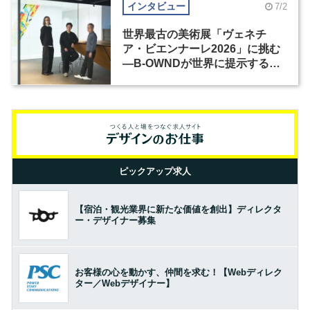
インタビュー
7/2
世界最古の美術展「ヴェネチ
ア・ビエンナーレ2026」に挑む
―B-OWNDが世界に提示する美
の基準とは？（前編）
ピックアップ求人
【宿泊・観光業界に新たな価値を創出】ディレクタ
ー・デザイナー募集
お客様の心を動かす、仲間を求む！【Webディレク
ター／Webデザイナー】