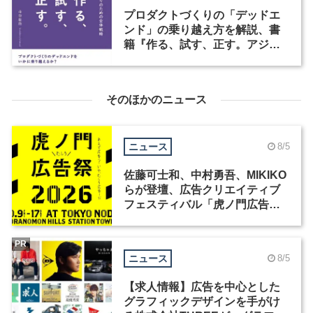
プロダクトづくりの「デッドエ
ンド」の乗り越え方を解説、書
籍『作る、試す、正す。アジャ
イルなモノづくりのための全体
戦略』が発売
そのほかのニュース
ニュース
8/5
佐藤可士和、中村勇吾、MIKIKO
らが登壇、広告クリエイティブ
フェスティバル「虎ノ門広告
祭」の第2回が開催
PR
ニュース
8/5
【求人情報】広告を中心とした
グラフィックデザインを手がけ