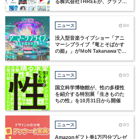
る株式会社THREEが、グラフィ
ックデザイナーを募集
ニュース
8/4
没入型音楽ライブショー「アニ
マーシブライブ『竜とそばかす
の姫』」がＭoN Takanawaで開
催
ニュース
8/3
国立科学博物館が、性の多様性
を紹介する特別展「生きものた
ちの性」を10月31日から開催
ニュース
8/3
Amazonギフト券1万円分プレゼ