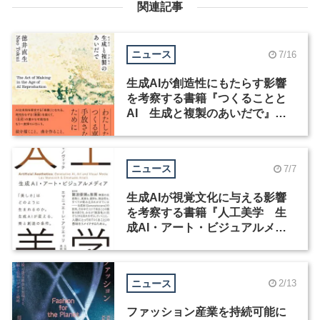
関連記事
ニュース
7/16
生成AIが創造性にもたらす影響
を考察する書籍『つくることと
AI 生成と複製のあいだで』発
売
ニュース
7/7
生成AIが視覚文化に与える影響
を考察する書籍『人工美学 生
成AI・アート・ビジュアルメデ
ィア』が発売
ニュース
2/13
ファッション産業を持続可能に