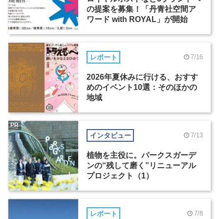
の提案を募集！「丹青社空間ア
ワード with ROYAL」が開始
レポート
7/16
2026年夏休みに行ける、おすす
めのイベント10選：そのほかの
地域
PR
インタビュー
7/13
植物を主役に。パークスガーデ
ンの“残して磨く”リニューアル
プロジェクト（1）
レポート
7/8