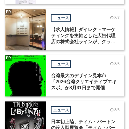
Motion」を公開
PR
ニュース
8/7
【求人情報】ダイレクトマーケ
ティングを主軸とした広告代理
店の株式会社ラインが、グラフ
ィックデザイナーを募集
PR
ニュース
8/6
台湾最大のデザイン見本市
「2026台湾クリエイティブエキ
スポ」が8月31日まで開催
ニュース
8/6
日本初上陸、ティム・バートン
の没入型展覧会「ティム・バー