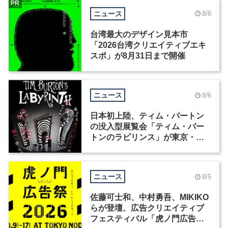
PR
ニュース
8/6
台湾最大のデザイン見本市
「2026台湾クリエイティブエキ
スポ」が8月31日まで開催
ニュース
8/6
日本初上陸、ティム・バートン
の没入型展覧会「ティム・バー
トンのラビリンス」が東京・豊
洲で開催
ニュース
8/5
佐藤可士和、中村勇吾、MIKIKO
らが登壇、広告クリエイティブ
フェスティバル「虎ノ門広告