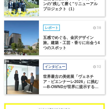
ンの“残して磨く”リニューアル
プロジェクト（1）
レポート
7/8
五感でめぐる、金沢デザイン
旅。建築・工芸・香りに出会う4
つのスポット
PR
インタビュー
7/2
世界最古の美術展「ヴェネチ
ア・ビエンナーレ2026」に挑む
―B-OWNDが世界に提示する美
の基準とは？（前編）