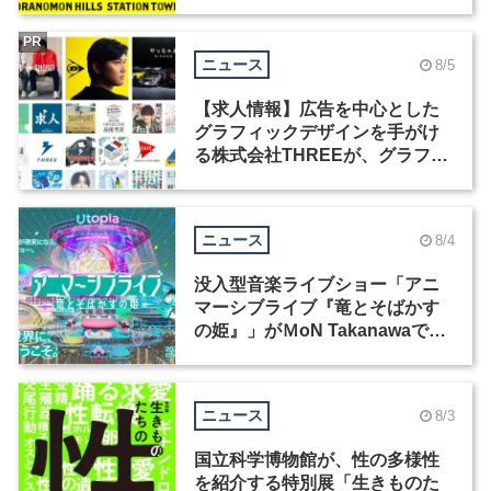
祭」の第2回が開催
PR
ニュース
8/5
【求人情報】広告を中心とした
グラフィックデザインを手がけ
る株式会社THREEが、グラフィ
ックデザイナーを募集
ニュース
8/4
没入型音楽ライブショー「アニ
マーシブライブ『竜とそばかす
の姫』」がＭoN Takanawaで開
催
ニュース
8/3
国立科学博物館が、性の多様性
を紹介する特別展「生きものた