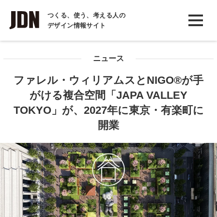
INTERVIEW
つくる、使う、考える人の
デザイン情報サイト
インタビュー
REPORT
ニュース
レポート
ファレル・ウィリアムスとNIGO®が手
COLUMN
がける複合空間「JAPA VALLEY
コラム
TOKYO」が、2027年に東京・有楽町に
開業