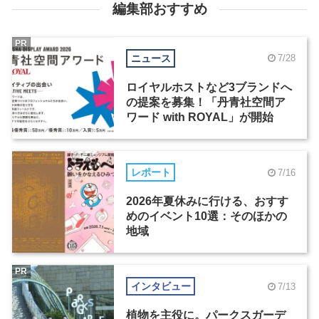
編集部おすすめ
PR
ニュース
7/28
ロイヤルホストなど3ブランドへ
の提案を募集！「丹青社空間ア
ワード with ROYAL」が開始
レポート
7/16
2026年夏休みに行ける、おすす
めのイベント10選：そのほかの
地域
PR
インタビュー
7/13
植物を主役に。パークスガーデ