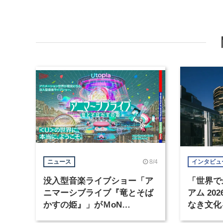
8/4
ニュース
インタビュ
没入型音楽ライブショー「ア
「世界で
ニマーシブライブ『竜とそば
アム 2
かすの姫』」がＭoN
なき文化
Takanawaで開催
MoN Tak