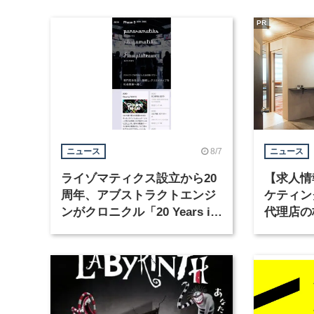
PR
8/7
ニュース
ニュース
ライゾマティクス設立から20
【求人情
周年、アブストラクトエンジ
ケティン
ンがクロニクル「20 Years in
代理店の
Motion」を公開
グラフィ
集