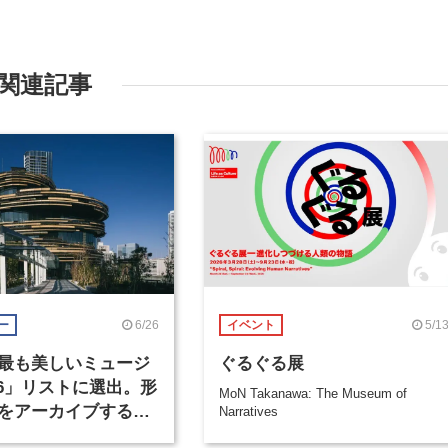
関連記事
6/26
5/1
ー
イベント
最も美しいミュージ
ぐるぐる展
026」リストに選出。形
MoN Takanawa: The Museum of
をアーカイブする
Narratives
anawa