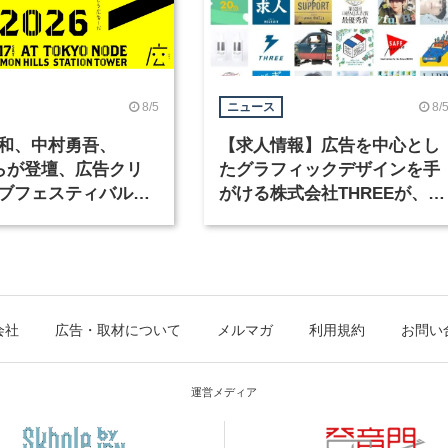
8/5
8/
ニュース
和、中村勇吾、
【求人情報】広告を中心とし
KOらが登壇、広告クリ
たグラフィックデザインを手
ブフェスティバル
がける株式会社THREEが、グ
広告祭」の第2回が開
ラフィックデザイナーを募集
会社
広告・取材について
メルマガ
利用規約
お問い
運営メディア