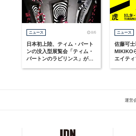
8/6
ニュース
ニュース
日本初上陸、ティム・バート
佐藤可士
ンの没入型展覧会「ティム・
MIKI
バートンのラビリンス」が東
エイティ
京・豊洲で開催
「虎ノ門
催
運営