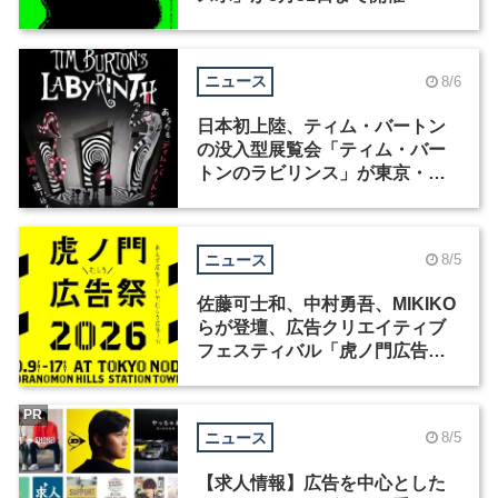
ニュース
8/6
日本初上陸、ティム・バートン
の没入型展覧会「ティム・バー
トンのラビリンス」が東京・豊
洲で開催
ニュース
8/5
佐藤可士和、中村勇吾、MIKIKO
らが登壇、広告クリエイティブ
フェスティバル「虎ノ門広告
祭」の第2回が開催
PR
ニュース
8/5
【求人情報】広告を中心とした