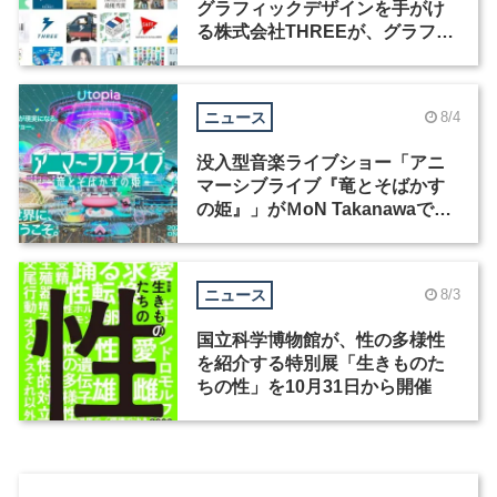
グラフィックデザインを手がけ
る株式会社THREEが、グラフィ
ックデザイナーを募集
ニュース
8/4
没入型音楽ライブショー「アニ
マーシブライブ『竜とそばかす
の姫』」がＭoN Takanawaで開
催
ニュース
8/3
国立科学博物館が、性の多様性
を紹介する特別展「生きものた
ちの性」を10月31日から開催