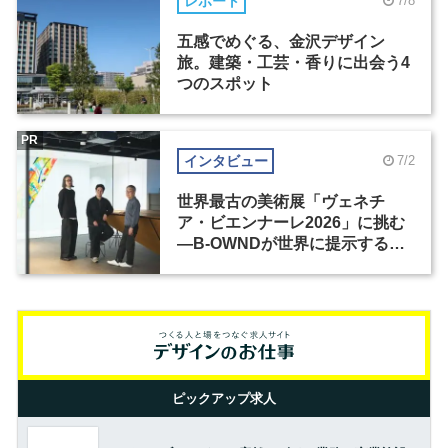
レポート
7/8
五感でめぐる、金沢デザイン
旅。建築・工芸・香りに出会う4
つのスポット
PR
インタビュー
7/2
世界最古の美術展「ヴェネチ
ア・ビエンナーレ2026」に挑む
―B-OWNDが世界に提示する美
の基準とは？（前編）
ピックアップ求人