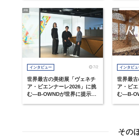
PR
PR
7/2
インタビュー
インタビュ
世界最古の美術展「ヴェネチ
世界最古
ア・ビエンナーレ2026」に挑
ア・ビエ
む―B-OWNDが世界に提示す
む―B-
る美の基準とは？（前編）
る美の基
その