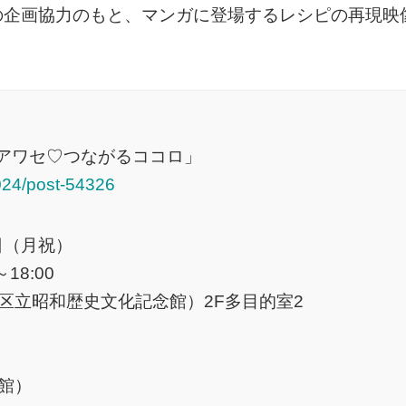
の企画協力のもと、マンガに登場するレシピの再現映
シアワセ♡つながるココロ」
2024/post-54326
4日（月祝）
18:00
区立昭和歴史文化記念館）2F多目的室2
館）