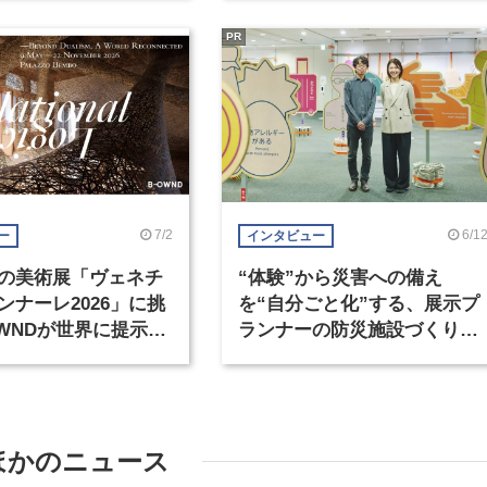
PR
7/2
6/1
ー
インタビュー
の美術展「ヴェネチ
“体験”から災害への備え
ンナーレ2026」に挑
を“自分ごと化”する、展示プ
OWNDが世界に提示す
ランナーの防災施設づくり
準とは？（後編）
（1）
ほかのニュース