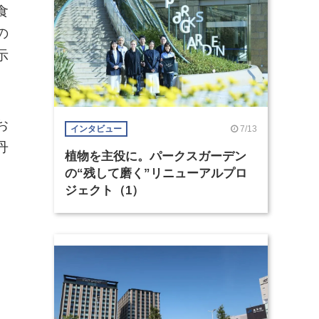
食
の
示
お
7/13
インタビュー
丹
植物を主役に。パークスガーデン
の“残して磨く”リニューアルプロ
ジェクト（1）
テ