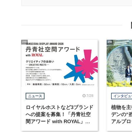
PR
PR
7/28
ニュース
インタビュ
ロイヤルホストなど3ブランド
植物を主
への提案を募集！「丹青社空
デンの“
間アワード with ROYAL」が
アルプロ
開始