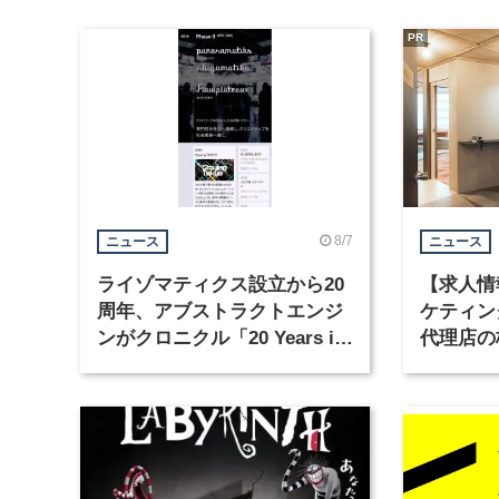
PR
8/7
ニュース
ニュース
ライゾマティクス設立から20
【求人情
周年、アブストラクトエンジ
ケティン
ンがクロニクル「20 Years in
代理店の
Motion」を公開
グラフィ
集