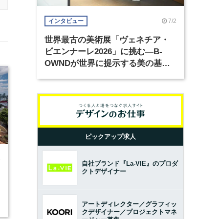
7/2
インタビュー
世界最古の美術展「ヴェネチア・
ビエンナーレ2026」に挑む―B-
OWNDが世界に提示する美の基準
とは？（前編）
ピックアップ求人
3
自社ブランド『La-VIE』のプロダ
クトデザイナー
アートディレクター／グラフィッ
クデザイナー／プロジェクトマネ