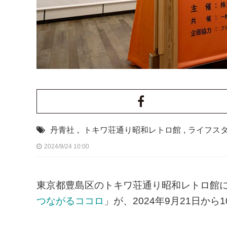
丹青社
,
トキワ荘通り昭和レトロ館
,
ライフス
2024/9/24 10:00
東京都豊島区のトキワ荘通り昭和レトロ館
つながるココロ
」が、2024年9月21日から