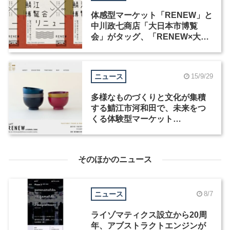
体感型マーケット「RENEW」と
中川政七商店「大日本市博覧
会」がタッグ、「RENEW×大日
本市鯖江博覧会」が鯖江市で10
月開催
ニュース
15/9/29
多様なものづくりと文化が集積
する鯖江市河和田で、未来をつ
くる体験型マーケット
「RENEW」が開催
そのほかのニュース
ニュース
8/7
ライゾマティクス設立から20周
年、アブストラクトエンジンが