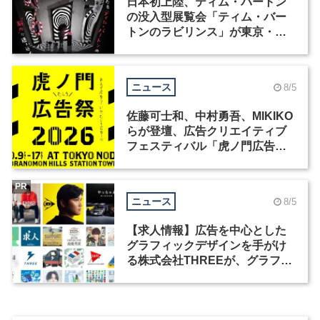
日本初上陸、ティム・バートン
の没入型展覧会「ティム・バー
トンのラビリンス」が東京・豊
洲で開催
ニュース
8/5
佐藤可士和、中村勇吾、MIKIKO
らが登壇、広告クリエイティブ
フェスティバル「虎ノ門広告
祭」の第2回が開催
PR
ニュース
8/5
【求人情報】広告を中心とした
グラフィックデザインを手がけ
る株式会社THREEが、グラフィ
ックデザイナーを募集