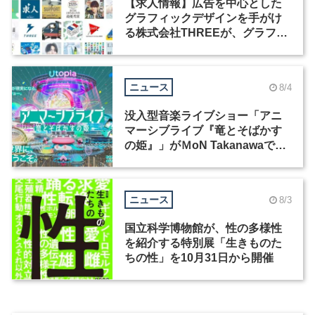
【求人情報】広告を中心とした
グラフィックデザインを手がけ
る株式会社THREEが、グラフィ
ックデザイナーを募集
ニュース
8/4
没入型音楽ライブショー「アニ
マーシブライブ『竜とそばかす
の姫』」がＭoN Takanawaで開
催
ニュース
8/3
国立科学博物館が、性の多様性
を紹介する特別展「生きものた
ちの性」を10月31日から開催