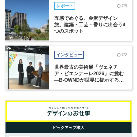
レポート
7/8
五感でめぐる、金沢デザイン
旅。建築・工芸・香りに出会う4
つのスポット
PR
インタビュー
7/2
世界最古の美術展「ヴェネチ
ア・ビエンナーレ2026」に挑む
―B-OWNDが世界に提示する美
の基準とは？（前編）
ピックアップ求人