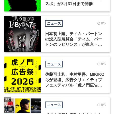
スポ」が8月31日まで開催
ニュース
8/6
日本初上陸、ティム・バートン
の没入型展覧会「ティム・バー
トンのラビリンス」が東京・豊
洲で開催
ニュース
8/5
佐藤可士和、中村勇吾、MIKIKO
らが登壇、広告クリエイティブ
フェスティバル「虎ノ門広告
祭」の第2回が開催
PR
ニュース
8/5