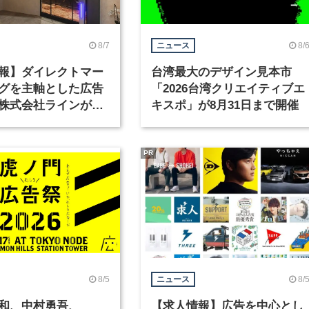
8/7
8/
ニュース
報】ダイレクトマー
台湾最大のデザイン見本市
グを主軸とした広告
「2026台湾クリエイティブエ
株式会社ラインが、
キスポ」が8月31日まで開催
ックデザイナーを募
PR
8/5
8/
ニュース
和、中村勇吾、
【求人情報】広告を中心とし