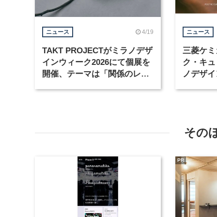
4/19
ニュース
ニュース
TAKT PROJECTがミラノデザ
三菱ケミ
インウィーク2026にて個展を
ク・キュ
開催、テーマは「関係のレッ
ノデザイ
スン」
同展示を
その
PR