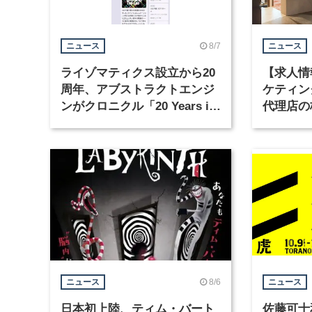
8/7
ニュース
ニュース
ライゾマティクス設立から20
【求人情
周年、アブストラクトエンジ
ケティン
ンがクロニクル「20 Years in
代理店の
Motion」を公開
グラフィ
集
8/6
ニュース
ニュース
日本初上陸、ティム・バート
佐藤可士