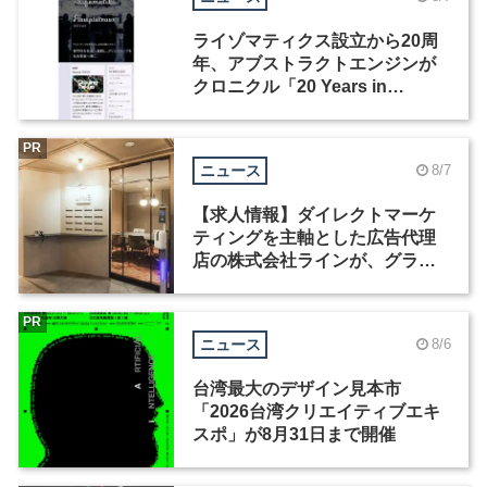
ライゾマティクス設立から20周
年、アブストラクトエンジンが
クロニクル「20 Years in
Motion」を公開
PR
ニュース
8/7
【求人情報】ダイレクトマーケ
ティングを主軸とした広告代理
店の株式会社ラインが、グラフ
ィックデザイナーを募集
PR
ニュース
8/6
台湾最大のデザイン見本市
「2026台湾クリエイティブエキ
スポ」が8月31日まで開催