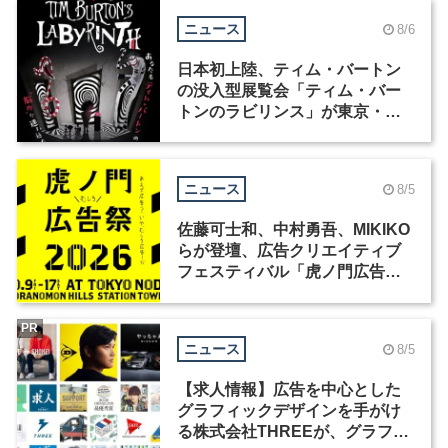
ニュース
8/6
日本初上陸、ティム・バートン
の没入型展覧会「ティム・バー
トンのラビリンス」が東京・豊
洲で開催
ニュース
8/5
佐藤可士和、中村勇吾、MIKIKO
らが登壇、広告クリエイティブ
フェスティバル「虎ノ門広告
祭」の第2回が開催
PR
ニュース
8/5
【求人情報】広告を中心とした
グラフィックデザインを手がけ
る株式会社THREEが、グラフィ