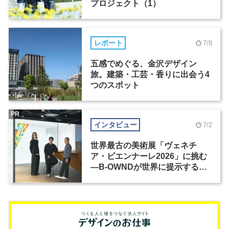
プロジェクト（1）
レポート
7/8
五感でめぐる、金沢デザイン
旅。建築・工芸・香りに出会う4
つのスポット
PR
インタビュー
7/2
世界最古の美術展「ヴェネチ
ア・ビエンナーレ2026」に挑む
―B-OWNDが世界に提示する美
の基準とは？（前編）