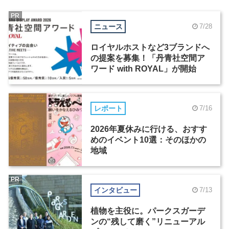
PR
ニュース
7/28
ロイヤルホストなど3ブランドへ
の提案を募集！「丹青社空間ア
ワード with ROYAL」が開始
レポート
7/16
2026年夏休みに行ける、おすす
めのイベント10選：そのほかの
地域
PR
インタビュー
7/13
植物を主役に。パークスガーデ
ンの“残して磨く”リニューアル