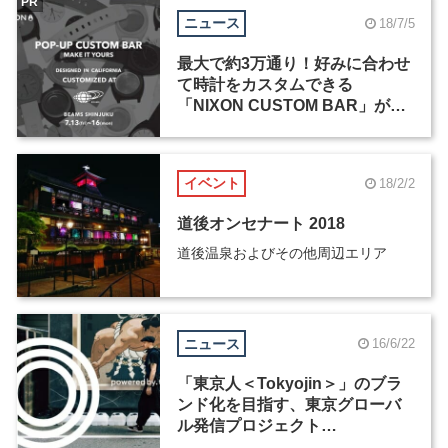
PR
ニュース
18/7/5
最大で約3万通り！好みに合わせ
て時計をカスタムできる
「NIXON CUSTOM BAR」が、
BEAMS 新宿にて7月13日から4
日間限定で開催
イベント
18/2/2
道後オンセナート 2018
道後温泉およびその他周辺エリア
ニュース
16/6/22
「東京人＜Tokyojin＞」のブラ
ンド化を目指す、東京グローバ
ル発信プロジェクト
「poweredby.tokyo」スタート