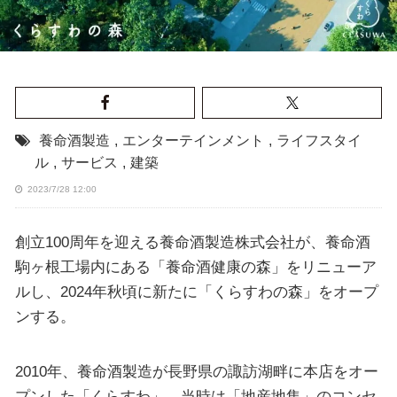
養命酒製造
,
エンターテインメント
,
ライフスタイ
ル
,
サービス
,
建築
2023/7/28 12:00
創立100周年を迎える養命酒製造株式会社が、養命酒
駒ヶ根工場内にある「養命酒健康の森」をリニューア
ルし、2024年秋頃に新たに「くらすわの森」をオープ
ンする。
2010年、養命酒製造が長野県の諏訪湖畔に本店をオー
プンした「くらすわ」。当時は「地産地集」のコンセ