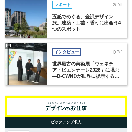
レポート
7/8
五感でめぐる、金沢デザイン
旅。建築・工芸・香りに出会う4
つのスポット
PR
インタビュー
7/2
世界最古の美術展「ヴェネチ
ア・ビエンナーレ2026」に挑む
―B-OWNDが世界に提示する美
の基準とは？（前編）
ピックアップ求人