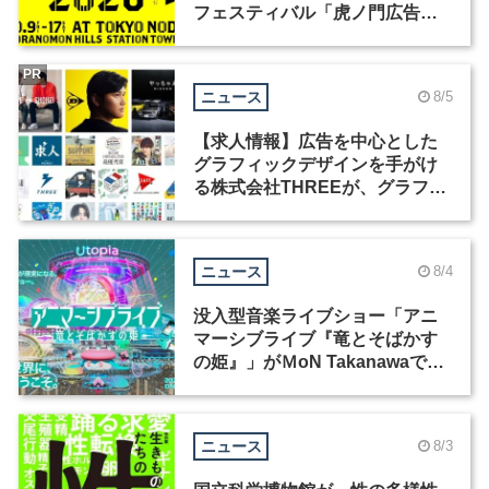
フェスティバル「虎ノ門広告
祭」の第2回が開催
PR
ニュース
8/5
【求人情報】広告を中心とした
グラフィックデザインを手がけ
る株式会社THREEが、グラフィ
ックデザイナーを募集
ニュース
8/4
没入型音楽ライブショー「アニ
マーシブライブ『竜とそばかす
の姫』」がＭoN Takanawaで開
催
ニュース
8/3