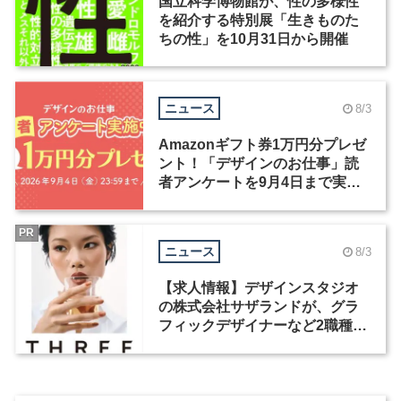
国立科学博物館が、性の多様性
を紹介する特別展「生きものた
ちの性」を10月31日から開催
ニュース
8/3
Amazonギフト券1万円分プレゼ
ント！「デザインのお仕事」読
者アンケートを9月4日まで実施
中！
PR
ニュース
8/3
【求人情報】デザインスタジオ
の株式会社サザランドが、グラ
フィックデザイナーなど2職種を
募集