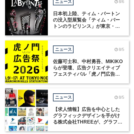
ニュース
8/6
日本初上陸、ティム・バートン
の没入型展覧会「ティム・バー
トンのラビリンス」が東京・豊
洲で開催
ニュース
8/5
佐藤可士和、中村勇吾、MIKIKO
らが登壇、広告クリエイティブ
フェスティバル「虎ノ門広告
祭」の第2回が開催
PR
ニュース
8/5
【求人情報】広告を中心とした
グラフィックデザインを手がけ
る株式会社THREEが、グラフィ
ックデザイナーを募集