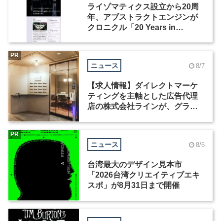
ライゾマティクス設立から20周
年、アブストラクトエンジンが
クロニクル「20 Years in
Motion」を公開
PR
ニュース
8/7
【求人情報】ダイレクトマーケ
ティングを主軸とした広告代理
店の株式会社ラインが、グラフ
ィックデザイナーを募集
PR
ニュース
8/6
台湾最大のデザイン見本市
「2026台湾クリエイティブエキ
スポ」が8月31日まで開催