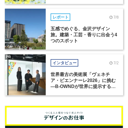
レポート
7/8
五感でめぐる、金沢デザイン
旅。建築・工芸・香りに出会う4
つのスポット
PR
インタビュー
7/2
世界最古の美術展「ヴェネチ
ア・ビエンナーレ2026」に挑む
―B-OWNDが世界に提示する美
の基準とは？（前編）