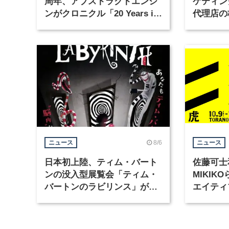
周年、アブストラクトエンジ
ケティン
ンがクロニクル「20 Years in
代理店の
Motion」を公開
グラフィ
集
8/6
ニュース
ニュース
日本初上陸、ティム・バート
佐藤可士
ンの没入型展覧会「ティム・
MIKI
バートンのラビリンス」が東
エイティ
京・豊洲で開催
「虎ノ門
催