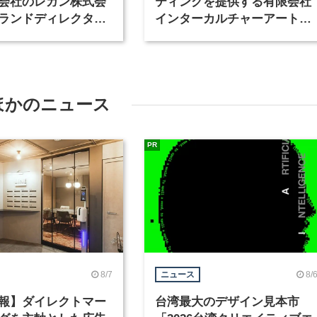
会社のレガン株式会
ティングを提供する有限会社
ランドディレクター
インターカルチャーアート
種を募集
が、インテリアデザイナーな
ど2職種を募集
ほかのニュース
PR
8/7
8/
ニュース
報】ダイレクトマー
台湾最大のデザイン見本市