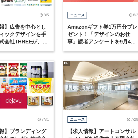
8/5
8/
ニュース
報】広告を中心とし
Amazonギフト券1万円分プレ
ィックデザインを手
ゼント！「デザインのお仕
式会社THREEが、グ
事」読者アンケートを9月4日
クデザイナーを募集
まで実施中！
PR
7/31
7/2
ニュース
報】ブランディング
【求人情報】アートコンサル