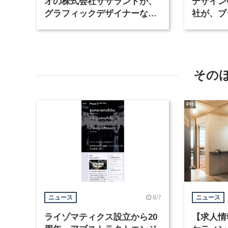
オの株式会社サザランドが、
デザイン
グラフィックデザイナーなど2
社が、ブ
職種を募集
など3職
その
PR
8/7
ニュース
ニュース
ライゾマティクス設立から20
【求人情