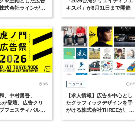
グを主軸とした広告
「2026台湾クリエイティブエ
株式会社ラインが、
キスポ」が8月31日まで開催
ックデザイナーを募
PR
8/5
8/
ニュース
和、中村勇吾、
【求人情報】広告を中心とし
KOらが登壇、広告クリ
たグラフィックデザインを手
ブフェスティバル
がける株式会社THREEが、グ
広告祭」の第2回が開
ラフィックデザイナーを募集