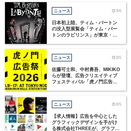
ニュース
8/6
日本初上陸、ティム・バートン
の没入型展覧会「ティム・バー
トンのラビリンス」が東京・豊
洲で開催
ニュース
8/5
佐藤可士和、中村勇吾、MIKIKO
らが登壇、広告クリエイティブ
フェスティバル「虎ノ門広告
祭」の第2回が開催
PR
ニュース
8/5
【求人情報】広告を中心とした
グラフィックデザインを手がけ
る株式会社THREEが、グラフィ