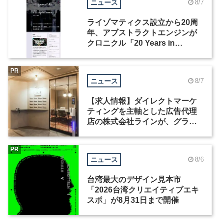
ニュース
8/7
ライゾマティクス設立から20周
年、アブストラクトエンジンが
クロニクル「20 Years in
Motion」を公開
PR
ニュース
8/7
【求人情報】ダイレクトマーケ
ティングを主軸とした広告代理
店の株式会社ラインが、グラフ
ィックデザイナーを募集
PR
ニュース
8/6
台湾最大のデザイン見本市
「2026台湾クリエイティブエキ
スポ」が8月31日まで開催