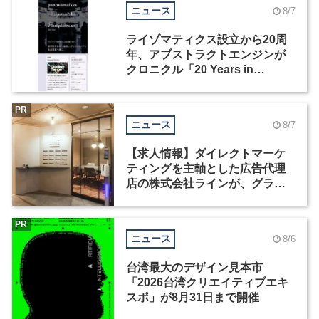
ニュース
8/7
ライゾマティクス設立から20周
年、アブストラクトエンジンが
クロニクル「20 Years in
Motion」を公開
PR
ニュース
8/7
【求人情報】ダイレクトマーケ
ティングを主軸とした広告代理
店の株式会社ラインが、グラフ
ィックデザイナーを募集
PR
ニュース
8/6
台湾最大のデザイン見本市
「2026台湾クリエイティブエキ
スポ」が8月31日まで開催