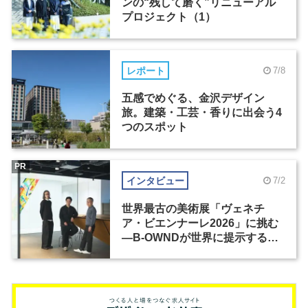
ンの“残して磨く”リニューアル
プロジェクト（1）
レポート
7/8
五感でめぐる、金沢デザイン
旅。建築・工芸・香りに出会う4
つのスポット
PR
インタビュー
7/2
世界最古の美術展「ヴェネチ
ア・ビエンナーレ2026」に挑む
―B-OWNDが世界に提示する美
の基準とは？（前編）