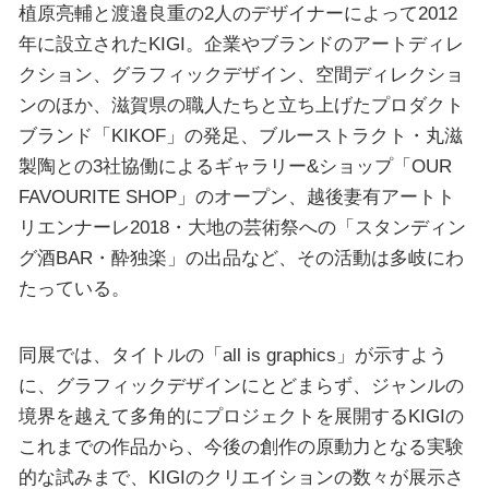
植原亮輔と渡邉良重の2人のデザイナーによって2012
年に設立されたKIGI。企業やブランドのアートディレ
クション、グラフィックデザイン、空間ディレクショ
ンのほか、滋賀県の職人たちと立ち上げたプロダクト
ブランド「KIKOF」の発足、ブルーストラクト・丸滋
製陶との3社協働によるギャラリー&ショップ「OUR
FAVOURITE SHOP」のオープン、越後妻有アートト
リエンナーレ2018・大地の芸術祭への「スタンディン
グ酒BAR・酔独楽」の出品など、その活動は多岐にわ
たっている。
同展では、タイトルの「all is graphics」が示すよう
に、グラフィックデザインにとどまらず、ジャンルの
境界を越えて多角的にプロジェクトを展開するKIGIの
これまでの作品から、今後の創作の原動力となる実験
的な試みまで、KIGIのクリエイションの数々が展示さ