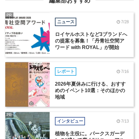
編集部おすすめ
PR
ニュース
7/28
ロイヤルホストなど3ブランドへ
の提案を募集！「丹青社空間ア
ワード with ROYAL」が開始
レポート
7/16
2026年夏休みに行ける、おすす
めのイベント10選：そのほかの
地域
PR
インタビュー
7/13
植物を主役に。パークスガーデ