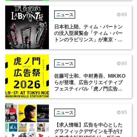
ニュース
8/6
日本初上陸、ティム・バートン
の没入型展覧会「ティム・バー
トンのラビリンス」が東京・豊
洲で開催
ニュース
8/5
佐藤可士和、中村勇吾、MIKIKO
らが登壇、広告クリエイティブ
フェスティバル「虎ノ門広告
祭」の第2回が開催
PR
ニュース
8/5
【求人情報】広告を中心とした
グラフィックデザインを手がけ