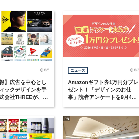
8/5
8/
ニュース
報】広告を中心とし
Amazonギフト券1万円分プレ
ィックデザインを手
ゼント！「デザインのお仕
式会社THREEが、グ
事」読者アンケートを9月4日
クデザイナーを募集
まで実施中！
PR