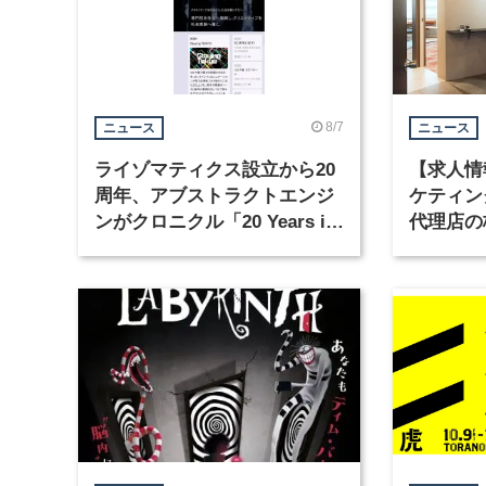
8/7
ニュース
ニュース
ライゾマティクス設立から20
【求人情
周年、アブストラクトエンジ
ケティン
ンがクロニクル「20 Years in
代理店の
Motion」を公開
グラフィ
集