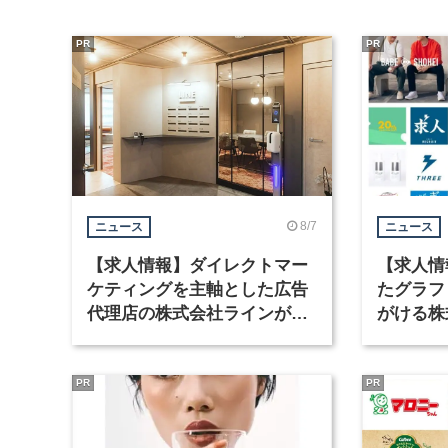
PR
PR
8/7
ニュース
ニュース
【求人情報】ダイレクトマー
【求人情
ケティングを主軸とした広告
たグラフ
代理店の株式会社ラインが、
がける株
グラフィックデザイナーを募
ラフィッ
集
PR
PR