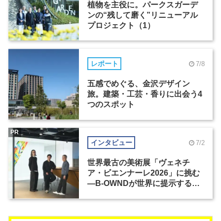
植物を主役に。パークスガーデ
ンの“残して磨く”リニューアル
プロジェクト（1）
レポート
7/8
五感でめぐる、金沢デザイン
旅。建築・工芸・香りに出会う4
つのスポット
PR
インタビュー
7/2
世界最古の美術展「ヴェネチ
ア・ビエンナーレ2026」に挑む
―B-OWNDが世界に提示する美
の基準とは？（前編）