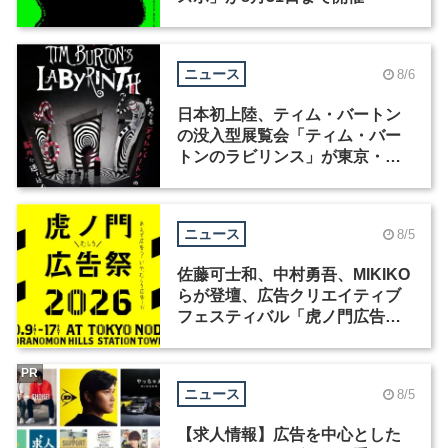
ニュース
8/6
日本初上陸、ティム・バートン
の没入型展覧会「ティム・バー
トンのラビリンス」が東京・豊
洲で開催
ニュース
8/5
佐藤可士和、中村勇吾、MIKIKO
らが登壇、広告クリエイティブ
フェスティバル「虎ノ門広告
祭」の第2回が開催
PR
ニュース
8/5
【求人情報】広告を中心とした