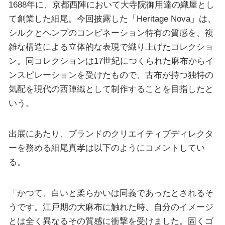
1688年に、京都西陣において大寺院御用達の織屋とし
て創業した細尾。今回披露した「Heritage Nova」は、
シルクとヘンプのコンビネーション特有の質感を、複
雑な構造による立体的な表現で織り上げたコレクショ
ン。同コレクションは17世紀につくられた麻布からイ
ンスピレーションを受けたもので、古布が持つ独特の
気配を現代の西陣織として制作することを目指したと
いう。
出展にあたり、ブランドのクリエイティブディレクタ
ーを務める細尾真孝は以下のようにコメントしてい
る。
「かつて、白いと柔らかいは同義であったとされるそ
うです。江戸期の大麻布に触れた時、自分のイメージ
とは全く異なるその質感に衝撃を受けました。固くゴ