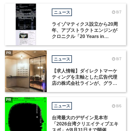
ニュース
8/7
ライゾマティクス設立から20周
年、アブストラクトエンジンが
クロニクル「20 Years in
Motion」を公開
PR
ニュース
8/7
【求人情報】ダイレクトマーケ
ティングを主軸とした広告代理
店の株式会社ラインが、グラフ
ィックデザイナーを募集
PR
ニュース
8/6
台湾最大のデザイン見本市
「2026台湾クリエイティブエキ
スポ」が8月31日まで開催