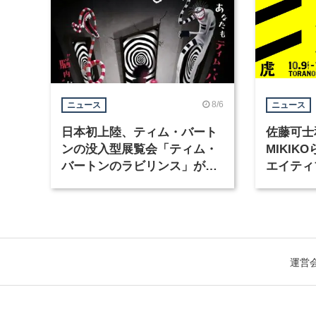
8/6
ニュース
ニュース
日本初上陸、ティム・バート
佐藤可士
ンの没入型展覧会「ティム・
MIKI
バートンのラビリンス」が東
エイティ
京・豊洲で開催
「虎ノ門
催
運営