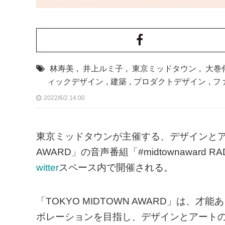
林寿美
,
井上ルミ子
,
東京ミッドタウン
,
大巻
ィックデザイン
,
建築
,
プロダクトデザイン
,
フ
2022/6/2 14:00
東京ミッドタウンが主催する、デザインとアー
AWARD」の音声番組「#midtownaward R
witter
スペース内で開催される。
「TOKYO MIDTOWN AWARD」は
ボレーションを目指し、デザインとアートの