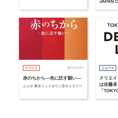
JAPAN
品発表・
25/10/15
イベント
ニュース
赤のちから―色に託す願い―
クリエイ
は佐藤卓
とらや 東京ミッドタウン店ギャラリー
「TOKYO
DESIGN
に開催