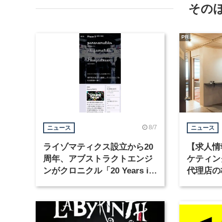
その
PR
8/7
ニュース
ニュース
ライゾマティクス設立から20
【求人情
周年、アブストラクトエンジ
ケティン
ンがクロニクル「20 Years in
代理店の
Motion」を公開
グラフィ
集