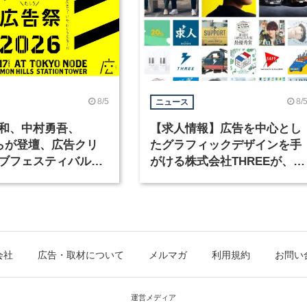
8/5
8/
ニュース
和、中村勇吾、
【求人情報】広告を中心とし
KOらが登壇、広告クリ
たグラフィックデザインを手
ブフェスティバル
がける株式会社THREEが、グ
広告祭」の第2回が開
ラフィックデザイナーを募集
会社
広告・取材について
メルマガ
利用規約
お問い
運営メディア