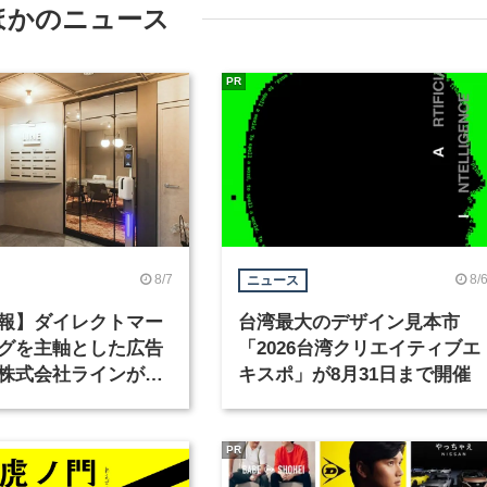
ほかのニュース
PR
8/7
8/
ニュース
報】ダイレクトマー
台湾最大のデザイン見本市
グを主軸とした広告
「2026台湾クリエイティブエ
株式会社ラインが、
キスポ」が8月31日まで開催
ックデザイナーを募
PR