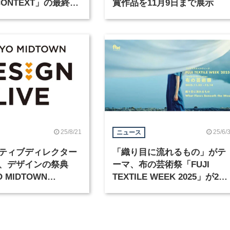
 CONTEXT」の最終作
賞作品を11月9日まで展示
展示会が開催
25/8/21
25/6/
ニュース
ティブディレクター
「織り⽬に流れるもの」がテ
、デザインの祭典
ーマ、布の芸術祭「FUJI
 MIDTOWN
TEXTILE WEEK 2025」が2年
 LIVE 2025」が10月
ぶりに開催