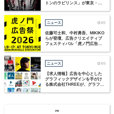
トンのラビリンス」が東京・豊
洲で開催
ニュース
8/5
佐藤可士和、中村勇吾、MIKIKO
らが登壇、広告クリエイティブ
フェスティバル「虎ノ門広告
祭」の第2回が開催
PR
ニュース
8/5
【求人情報】広告を中心とした
グラフィックデザインを手がけ
る株式会社THREEが、グラフィ
ックデザイナーを募集
PR