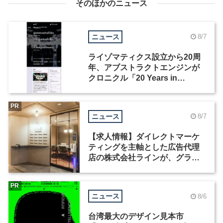
そのほかのニュース
ニュース
8/7
ライゾマティクス設立から20周
年、アブストラクトエンジンが
クロニクル「20 Years in
Motion」を公開
PR
ニュース
8/7
【求人情報】ダイレクトマーケ
ティングを主軸とした広告代理
店の株式会社ラインが、グラフ
ィックデザイナーを募集
PR
ニュース
8/6
台湾最大のデザイン見本市