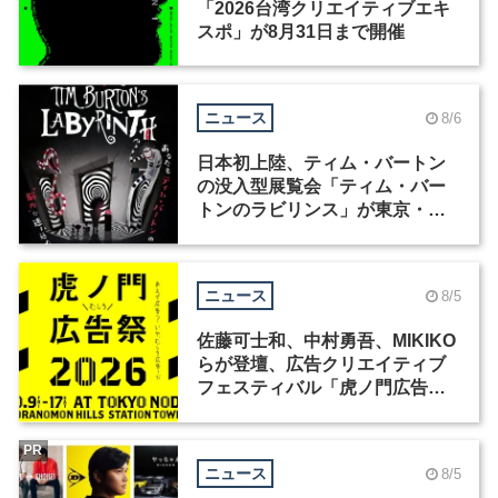
「2026台湾クリエイティブエキ
スポ」が8月31日まで開催
ニュース
8/6
日本初上陸、ティム・バートン
の没入型展覧会「ティム・バー
トンのラビリンス」が東京・豊
洲で開催
ニュース
8/5
佐藤可士和、中村勇吾、MIKIKO
らが登壇、広告クリエイティブ
フェスティバル「虎ノ門広告
祭」の第2回が開催
PR
ニュース
8/5