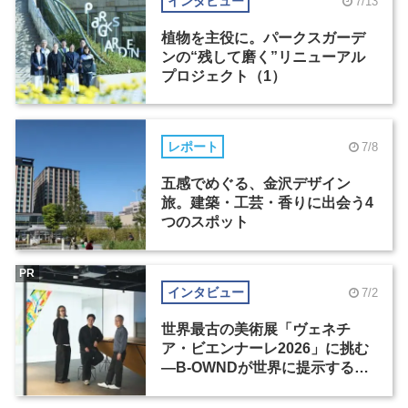
インタビュー
7/13
植物を主役に。パークスガーデ
ンの“残して磨く”リニューアル
プロジェクト（1）
レポート
7/8
五感でめぐる、金沢デザイン
旅。建築・工芸・香りに出会う4
つのスポット
PR
インタビュー
7/2
世界最古の美術展「ヴェネチ
ア・ビエンナーレ2026」に挑む
―B-OWNDが世界に提示する美
の基準とは？（前編）