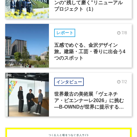
ンの“残して磨く”リニューアル
プロジェクト（1）
レポート
7/8
五感でめぐる、金沢デザイン
旅。建築・工芸・香りに出会う4
つのスポット
PR
インタビュー
7/2
世界最古の美術展「ヴェネチ
ア・ビエンナーレ2026」に挑む
―B-OWNDが世界に提示する美
の基準とは？（前編）