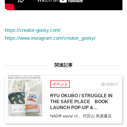
https://creator-goosy.com/
https://www.instagram.com/creator_goosy/
関連記事
イベント
22/8/17
RYU OKUBO / STRUGGLE IN
THE SAFE PLACE BOOK
LAUNCH POP-UP &
EXHIBITION
NADiff a/p/a/ r/t 、代官山 蔦屋書店