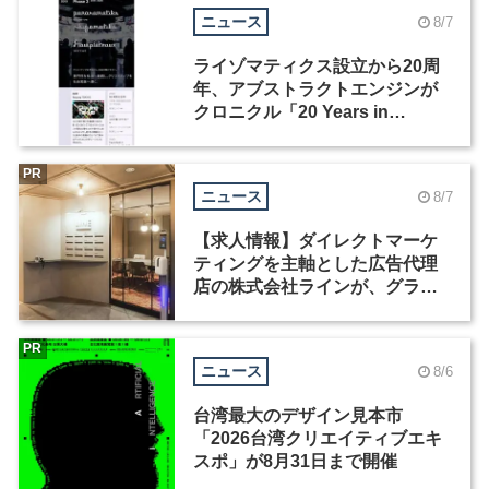
ニュース
8/7
ライゾマティクス設立から20周
年、アブストラクトエンジンが
クロニクル「20 Years in
Motion」を公開
PR
ニュース
8/7
【求人情報】ダイレクトマーケ
ティングを主軸とした広告代理
店の株式会社ラインが、グラフ
ィックデザイナーを募集
PR
ニュース
8/6
台湾最大のデザイン見本市
「2026台湾クリエイティブエキ
スポ」が8月31日まで開催