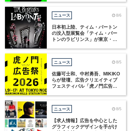
ニュース
8/6
日本初上陸、ティム・バートン
の没入型展覧会「ティム・バー
トンのラビリンス」が東京・豊
洲で開催
ニュース
8/5
佐藤可士和、中村勇吾、MIKIKO
らが登壇、広告クリエイティブ
フェスティバル「虎ノ門広告
祭」の第2回が開催
PR
ニュース
8/5
【求人情報】広告を中心とした
グラフィックデザインを手がけ