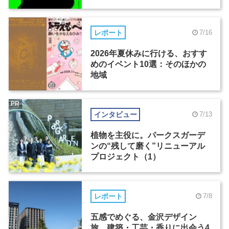
レポート
7/16
2026年夏休みに行ける、おすす
めのイベント10選：そのほかの
地域
PR
インタビュー
7/13
植物を主役に。パークスガーデ
ンの“残して磨く”リニューアル
プロジェクト（1）
レポート
7/8
五感でめぐる、金沢デザイン
旅。建築・工芸・香りに出会う4