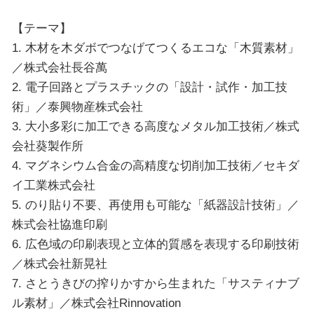
【テーマ】
1. 木材を木ダボでつなげてつくるエコな「木質素材」
／株式会社長谷萬
2. 電子回路とプラスチックの「設計・試作・加工技
術」／泰興物産株式会社
3. 大小多彩に加工できる高度なメタル加工技術／株式
会社葵製作所
4. マグネシウム合金の高精度な切削加工技術／セキダ
イ工業株式会社
5. のり貼り不要、再使用も可能な「紙器設計技術」／
株式会社協進印刷
6. 広色域の印刷表現と立体的質感を表現する印刷技術
／株式会社新晃社
7. さとうきびの搾りかすから生まれた「サスティナブ
ル素材」／株式会社Rinnovation