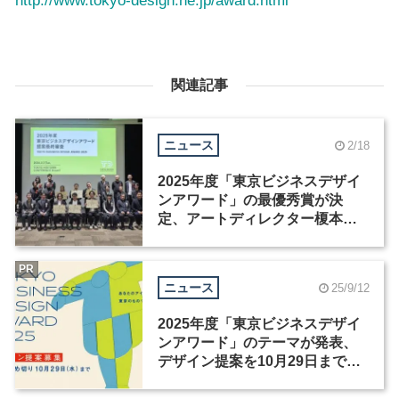
http://www.tokyo-design.ne.jp/award.html
関連記事
ニュース
2/18
2025年度「東京ビジネスデザイ
ンアワード」の最優秀賞が決
定、アートディレクター榎本清
孝の提案が受賞
PR
ニュース
25/9/12
2025年度「東京ビジネスデザイ
ンアワード」のテーマが発表、
デザイン提案を10月29日まで募
集中