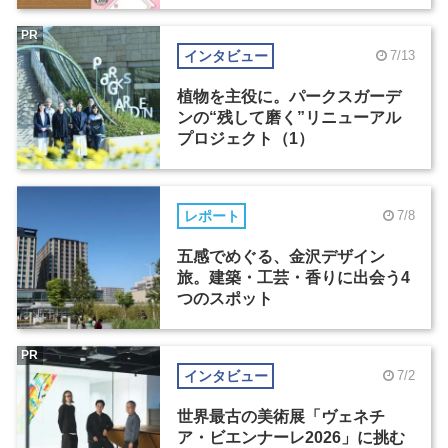
PR
インタビュー
7/13
植物を主役に。パークスガーデ
ンの“残して磨く”リニューアル
プロジェクト（1）
レポート
7/8
五感でめぐる、金沢デザイン
旅。建築・工芸・香りに出会う4
つのスポット
PR
インタビュー
7/2
世界最古の美術展「ヴェネチ
ア・ビエンナーレ2026」に挑む