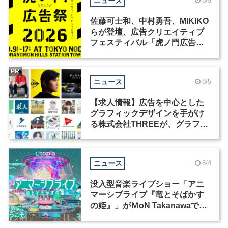
ニュース
8/5
佐藤可士和、中村勇吾、MIKIKO
らが登壇、広告クリエイティブ
フェスティバル「虎ノ門広告
祭」の第2回が開催
PR
ニュース
8/5
【求人情報】広告を中心とした
グラフィックデザインを手がけ
る株式会社THREEが、グラフィ
ックデザイナーを募集
ニュース
8/4
没入型音楽ライブショー「アニ
マーシブライブ『竜とそばかす
の姫』」がＭoN Takanawaで開
催