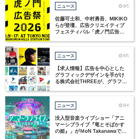
ニュース
8/5
佐藤可士和、中村勇吾、MIKIKO
らが登壇、広告クリエイティブ
フェスティバル「虎ノ門広告
祭」の第2回が開催
PR
ニュース
8/5
【求人情報】広告を中心とした
グラフィックデザインを手がけ
る株式会社THREEが、グラフィ
ックデザイナーを募集
ニュース
8/4
没入型音楽ライブショー「アニ
マーシブライブ『竜とそばかす
の姫』」がＭoN Takanawaで開
催