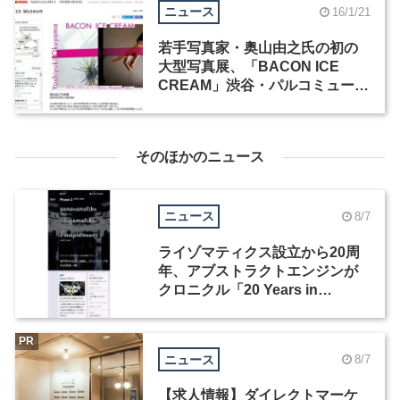
ニュース
16/1/21
若手写真家・奥山由之氏の初の
大型写真展、「BACON ICE
CREAM」渋谷・パルコミュージ
アムで開催
そのほかのニュース
ニュース
8/7
ライゾマティクス設立から20周
年、アブストラクトエンジンが
クロニクル「20 Years in
Motion」を公開
PR
ニュース
8/7
【求人情報】ダイレクトマーケ