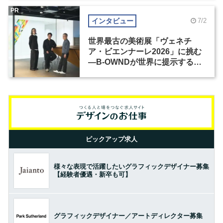
PR
インタビュー
7/2
世界最古の美術展「ヴェネチ
ア・ビエンナーレ2026」に挑む
―B-OWNDが世界に提示する美
の基準とは？（前編）
ピックアップ求人
様々な表現で活躍したいグラフィックデザイナー募集
【経験者優遇・新卒も可】
グラフィックデザイナー／アートディレクター募集