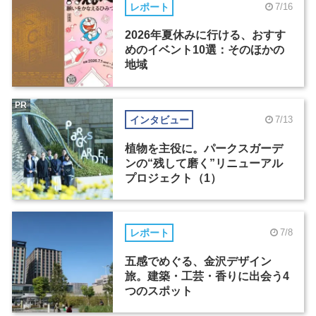
レポート
7/16
2026年夏休みに行ける、おすす
めのイベント10選：そのほかの
地域
PR
インタビュー
7/13
植物を主役に。パークスガーデ
ンの“残して磨く”リニューアル
プロジェクト（1）
レポート
7/8
五感でめぐる、金沢デザイン
旅。建築・工芸・香りに出会う4
つのスポット