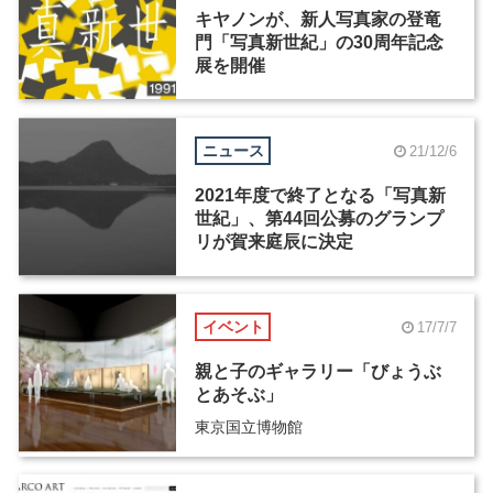
キヤノンが、新人写真家の登竜
門「写真新世紀」の30周年記念
展を開催
ニュース
21/12/6
2021年度で終了となる「写真新
世紀」、第44回公募のグランプ
リが賀来庭辰に決定
イベント
17/7/7
親と子のギャラリー「びょうぶ
とあそぶ」
東京国立博物館