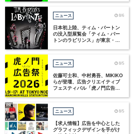
ニュース
8/6
日本初上陸、ティム・バートン
の没入型展覧会「ティム・バー
トンのラビリンス」が東京・豊
洲で開催
ニュース
8/5
佐藤可士和、中村勇吾、MIKIKO
らが登壇、広告クリエイティブ
フェスティバル「虎ノ門広告
祭」の第2回が開催
PR
ニュース
8/5
【求人情報】広告を中心とした
グラフィックデザインを手がけ