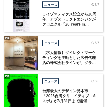
ニュース
8/7
ライゾマティクス設立から20周
年、アブストラクトエンジンが
クロニクル「20 Years in
Motion」を公開
PR
ニュース
8/7
【求人情報】ダイレクトマーケ
ティングを主軸とした広告代理
店の株式会社ラインが、グラフ
ィックデザイナーを募集
PR
ニュース
8/6
台湾最大のデザイン見本市
「2026台湾クリエイティブエキ
スポ」が8月31日まで開催