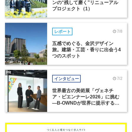
ンの“残して磨く”リニューアル
プロジェクト（1）
レポート
7/8
五感でめぐる、金沢デザイン
旅。建築・工芸・香りに出会う4
つのスポット
PR
インタビュー
7/2
世界最古の美術展「ヴェネチ
ア・ビエンナーレ2026」に挑む
―B-OWNDが世界に提示する美
の基準とは？（前編）