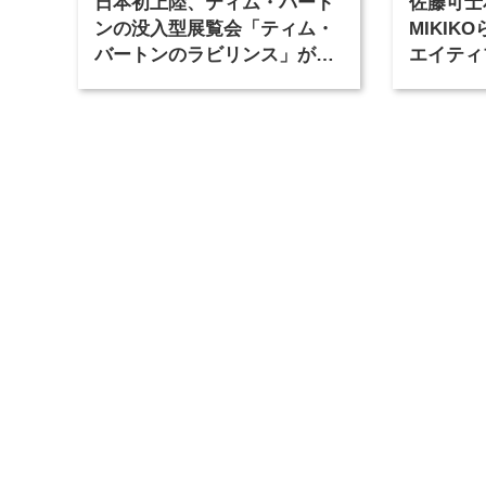
日本初上陸、ティム・バート
佐藤可士
ンの没入型展覧会「ティム・
MIKI
バートンのラビリンス」が東
エイティ
京・豊洲で開催
「虎ノ門
催