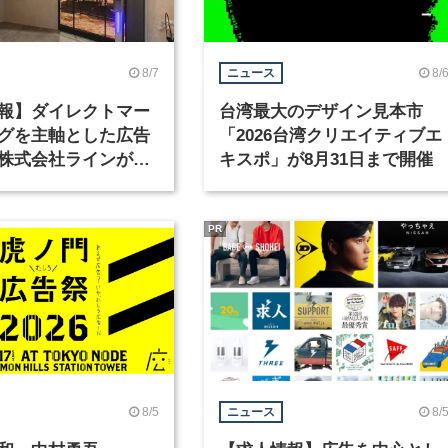
8/7
8/
ニュース
報】ダイレクトマー
台湾最大のデザイン見本市
グを主軸とした広告
「2026台湾クリエイティブエ
株式会社ラインが、
キスポ」が8月31日まで開催
ックデザイナーを募
PR
8/5
8/
ニュース