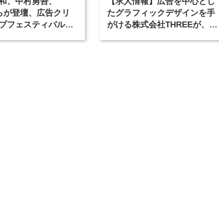
和、中村勇吾、
【求人情報】広告を中心とし
KOらが登壇、広告クリ
たグラフィックデザインを手
ブフェスティバル
がける株式会社THREEが、グ
広告祭」の第2回が開
ラフィックデザイナーを募集