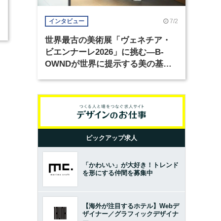
7/2
インタビュー
世界最古の美術展「ヴェネチア・
ビエンナーレ2026」に挑む―B-
OWNDが世界に提示する美の基準
とは？（前編）
ピックアップ求人
「かわいい」が大好き！トレンド
を形にする仲間を募集中
【海外が注目するホテル】Webデ
ザイナー／グラフィックデザイナ