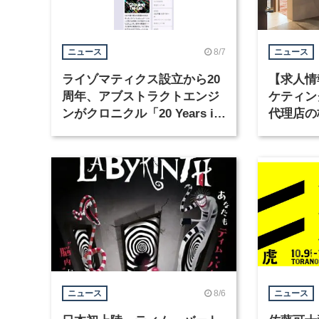
8/7
ニュース
ニュース
ライゾマティクス設立から20
【求人情
周年、アブストラクトエンジ
ケティン
ンがクロニクル「20 Years in
代理店の
Motion」を公開
グラフィ
集
8/6
ニュース
ニュース