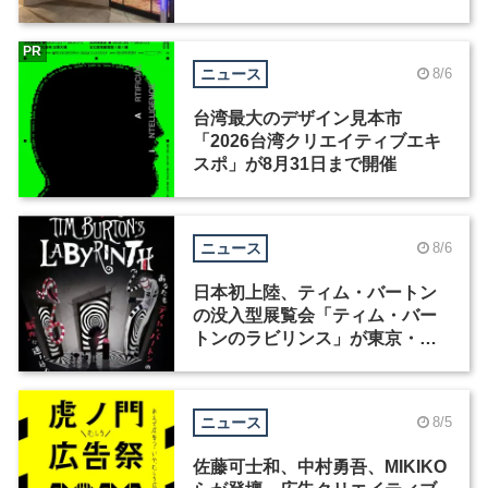
ィックデザイナーを募集
PR
ニュース
8/6
台湾最大のデザイン見本市
「2026台湾クリエイティブエキ
スポ」が8月31日まで開催
ニュース
8/6
日本初上陸、ティム・バートン
の没入型展覧会「ティム・バー
トンのラビリンス」が東京・豊
洲で開催
ニュース
8/5
佐藤可士和、中村勇吾、MIKIKO