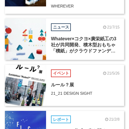
WHEREVER
ニュース
21/7/15
Whatever×コクヨ×廣栄紙工の3
社が共同開発、積木型おもちゃ
「積紙」がクラウドファンディ
ングを実施
イベント
21/5/26
ルール？展
21_21 DESIGN SIGHT
レポート
21/2/8