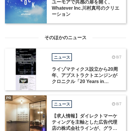
ユーモアで共感の扉を開く、
Whatever Inc.川村真司のクリエ
ーション
そのほかのニュース
ニュース
8/7
ライゾマティクス設立から20周
年、アブストラクトエンジンが
クロニクル「20 Years in
Motion」を公開
PR
ニュース
8/7
【求人情報】ダイレクトマーケ
ティングを主軸とした広告代理
店の株式会社ラインが、グラフ