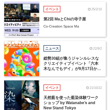
イベント
25/2/10
第2回 MaとChiの寺子屋
Co-Creation Space Ma
ニュース
22/9/2
総勢30組が集うジャンルレスな
クリエイティブイベント「六本
木なんでもデイ」が9月17日から
2日間開催
イベント
21/10/22
天然藍を使った藍染体験ワーク
ショップ by Watanabe’s and
New Stand Tokyo