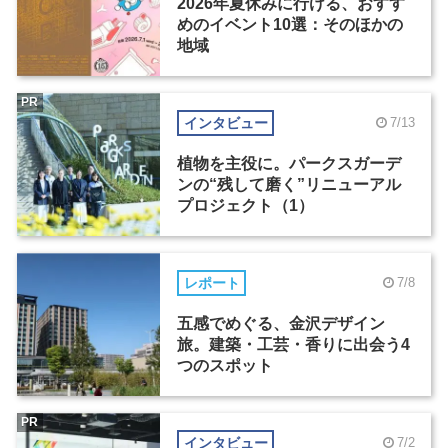
2026年夏休みに行ける、おすす
めのイベント10選：そのほかの
地域
PR
インタビュー
7/13
植物を主役に。パークスガーデ
ンの“残して磨く”リニューアル
プロジェクト（1）
レポート
7/8
五感でめぐる、金沢デザイン
旅。建築・工芸・香りに出会う4
つのスポット
PR
インタビュー
7/2