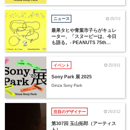
ニュース
25/7/2
最果タヒや青葉市子らがキュレ
ーター、「スヌーピーは、今日
も語る。- PEANUTS 75th
Anniv. -」が7月16日から開催
イベント
25/3/11
Sony Park 展 2025
Ginza Sony Park
注目のデザイナー
25/2/12
第307回 玉山拓郎（アーティス
ト）