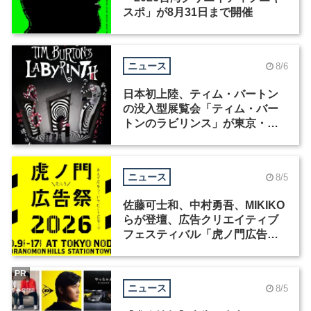
スポ」が8月31日まで開催
ニュース
8/6
日本初上陸、ティム・バートン
の没入型展覧会「ティム・バー
トンのラビリンス」が東京・豊
洲で開催
ニュース
8/5
佐藤可士和、中村勇吾、MIKIKO
らが登壇、広告クリエイティブ
フェスティバル「虎ノ門広告
祭」の第2回が開催
PR
ニュース
8/5