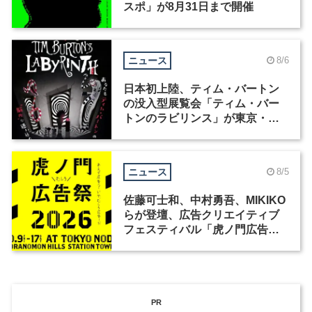
スポ」が8月31日まで開催
ニュース
8/6
日本初上陸、ティム・バートン
の没入型展覧会「ティム・バー
トンのラビリンス」が東京・豊
洲で開催
ニュース
8/5
佐藤可士和、中村勇吾、MIKIKO
らが登壇、広告クリエイティブ
フェスティバル「虎ノ門広告
祭」の第2回が開催
PR