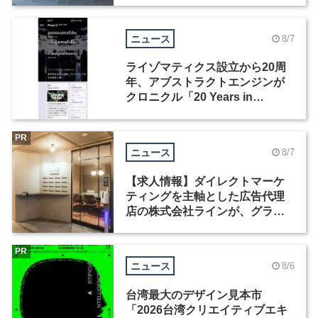
ニュース
8/7
ライゾマティクス設立から20周
年、アブストラクトエンジンが
クロニクル「20 Years in
Motion」を公開
PR
ニュース
8/7
【求人情報】ダイレクトマーケ
ティングを主軸とした広告代理
店の株式会社ラインが、グラフ
ィックデザイナーを募集
PR
ニュース
8/6
台湾最大のデザイン見本市
「2026台湾クリエイティブエキ