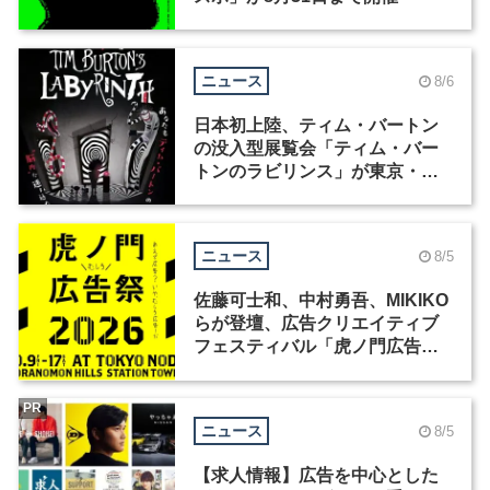
ニュース
8/6
日本初上陸、ティム・バートン
の没入型展覧会「ティム・バー
トンのラビリンス」が東京・豊
洲で開催
ニュース
8/5
佐藤可士和、中村勇吾、MIKIKO
らが登壇、広告クリエイティブ
フェスティバル「虎ノ門広告
祭」の第2回が開催
PR
ニュース
8/5
【求人情報】広告を中心とした