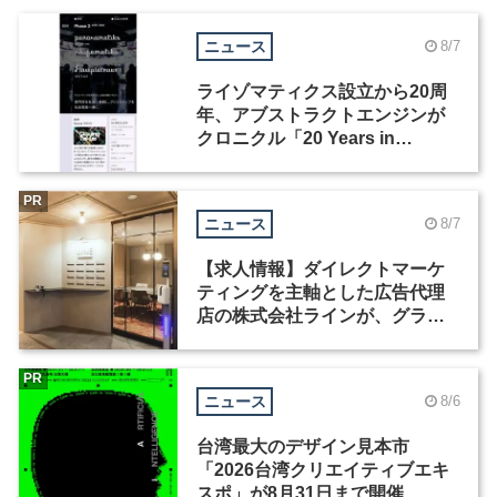
ニュース
8/7
ライゾマティクス設立から20周
年、アブストラクトエンジンが
クロニクル「20 Years in
Motion」を公開
PR
ニュース
8/7
【求人情報】ダイレクトマーケ
ティングを主軸とした広告代理
店の株式会社ラインが、グラフ
ィックデザイナーを募集
PR
ニュース
8/6
台湾最大のデザイン見本市
「2026台湾クリエイティブエキ
スポ」が8月31日まで開催