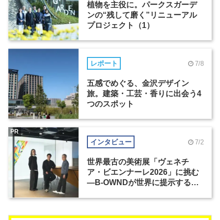
植物を主役に。パークスガーデ
ンの“残して磨く”リニューアル
プロジェクト（1）
レポート
7/8
五感でめぐる、金沢デザイン
旅。建築・工芸・香りに出会う4
つのスポット
PR
インタビュー
7/2
世界最古の美術展「ヴェネチ
ア・ビエンナーレ2026」に挑む
―B-OWNDが世界に提示する美
の基準とは？（前編）