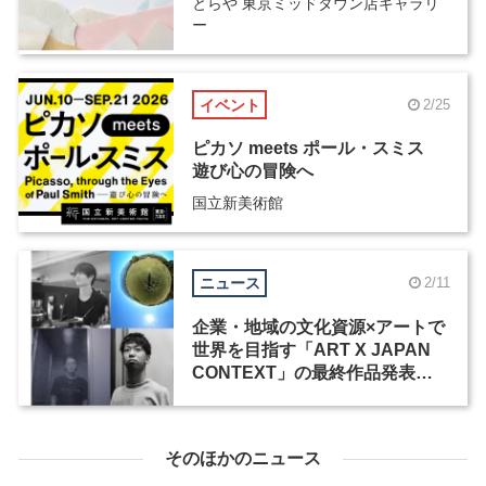
とらや 東京ミッドタウン店ギャラリ
ー
イベント
2/25
ピカソ meets ポール・スミス
遊び心の冒険へ
国立新美術館
ニュース
2/11
企業・地域の文化資源×アートで
世界を目指す「ART X JAPAN
CONTEXT」の最終作品発表・
展示会が開催
そのほかのニュース