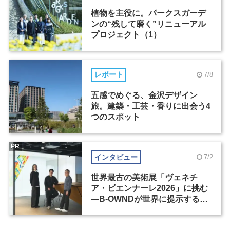
植物を主役に。パークスガーデ
ンの“残して磨く”リニューアル
プロジェクト（1）
レポート
7/8
五感でめぐる、金沢デザイン
旅。建築・工芸・香りに出会う4
つのスポット
PR
インタビュー
7/2
世界最古の美術展「ヴェネチ
ア・ビエンナーレ2026」に挑む
―B-OWNDが世界に提示する美
の基準とは？（前編）