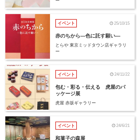
ー
イベント
25/10/15
赤のちから―色に託す願い―
とらや 東京ミッドタウン店ギャラリ
ー
イベント
24/11/22
包む・彩る・伝える 虎屋のパ
ッケージ展
虎屋 赤坂ギャラリー
イベント
24/6/21
和菓子の森展