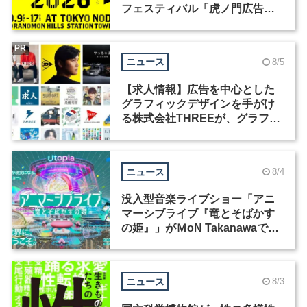
フェスティバル「虎ノ門広告
祭」の第2回が開催
PR
ニュース
8/5
【求人情報】広告を中心とした
グラフィックデザインを手がけ
る株式会社THREEが、グラフィ
ックデザイナーを募集
ニュース
8/4
没入型音楽ライブショー「アニ
マーシブライブ『竜とそばかす
の姫』」がＭoN Takanawaで開
催
ニュース
8/3