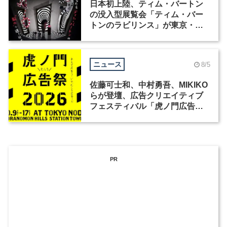
日本初上陸、ティム・バートン
の没入型展覧会「ティム・バー
トンのラビリンス」が東京・豊
洲で開催
ニュース
8/5
佐藤可士和、中村勇吾、MIKIKO
らが登壇、広告クリエイティブ
フェスティバル「虎ノ門広告
祭」の第2回が開催
PR