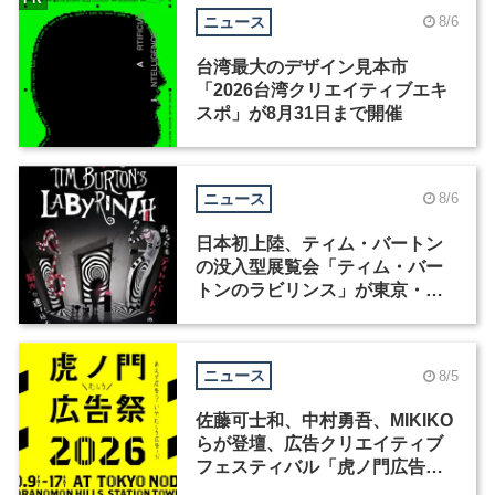
ニュース
8/6
台湾最大のデザイン見本市
「2026台湾クリエイティブエキ
スポ」が8月31日まで開催
ニュース
8/6
日本初上陸、ティム・バートン
の没入型展覧会「ティム・バー
トンのラビリンス」が東京・豊
洲で開催
ニュース
8/5
佐藤可士和、中村勇吾、MIKIKO
らが登壇、広告クリエイティブ
フェスティバル「虎ノ門広告
祭」の第2回が開催