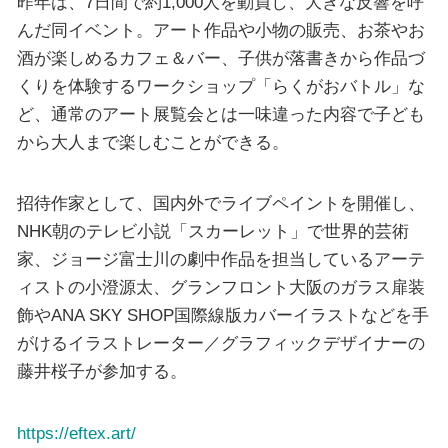
昨年は、7日間で約1,000人を動員し、大きな反響を呼
んだ同イベント。アート作品や小物の販売、お茶やお
酒が楽しめるカフェ＆バー、子供が落書きから作品づ
くりを体験するワークショップ「らくがおバトル」な
ど、通常のアート展覧会とは一味違った内容で子ども
から大人まで楽しむことができる。
招待作家として、国内外でライブペイントを開催し、
NHK朝のテレビ小説「スカーレット」で世界的芸術
家、ジョージ富士川の劇中作品を担当しているアーテ
ィストの小澄源太、グランフロント大阪のガラス扉装
飾やANA SKY SHOP国際線版カバーイラストなどを手
がけるイラストレーター／グラフィックデザイナーの
藤井桜子が参加する。
https://eftex.art/