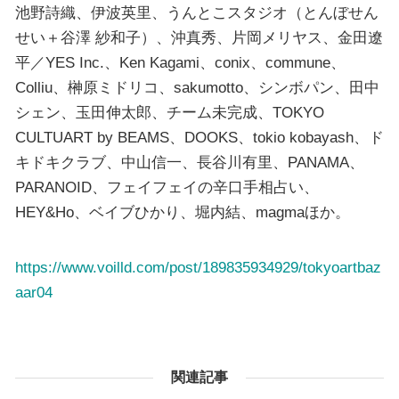
池野詩織、伊波英里、うんとこスタジオ（とんぼせん
せい＋谷澤 紗和子）、沖真秀、片岡メリヤス、金田遼
平／YES Inc.、Ken Kagami、conix、commune、
Colliu、榊原ミドリコ、sakumotto、シンボパン、田中
シェン、玉田伸太郎、チーム未完成、TOKYO
CULTUART by BEAMS、DOOKS、tokio kobayash、ド
キドキクラブ、中山信一、長谷川有里、PANAMA、
PARANOID、フェイフェイの辛口手相占い、
HEY&Ho、ベイブひかり、堀内結、magmaほか。
https://www.voilld.com/post/189835934929/tokyoartbaz
aar04
関連記事