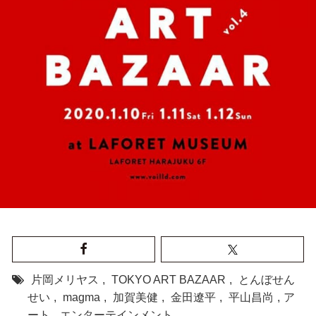
片岡メリヤス
,
TOKYO ART BAZAAR
,
とんぼせん
せい
,
magma
,
加賀美健
,
金田遼平
,
平山昌尚
,
ア
ート
,
エンターテインメント