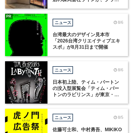
ィックデザイナーを募集
PR
ニュース
8/6
台湾最大のデザイン見本市
「2026台湾クリエイティブエキ
スポ」が8月31日まで開催
ニュース
8/6
日本初上陸、ティム・バートン
の没入型展覧会「ティム・バー
トンのラビリンス」が東京・豊
洲で開催
ニュース
8/5
佐藤可士和、中村勇吾、MIKIKO