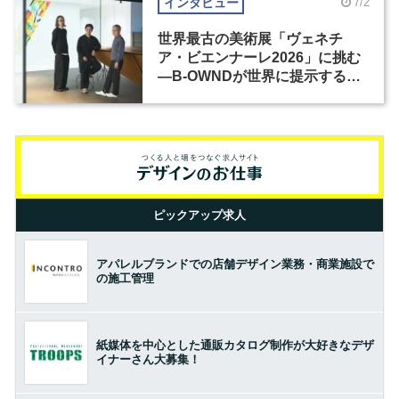
インタビュー
7/2
世界最古の美術展「ヴェネチ
ア・ビエンナーレ2026」に挑む
―B-OWNDが世界に提示する美
の基準とは？（前編）
ピックアップ求人
アパレルブランドでの店舗デザイン業務・商業施設で
の施工管理
紙媒体を中心とした通販カタログ制作が大好きなデザ
イナーさん大募集！