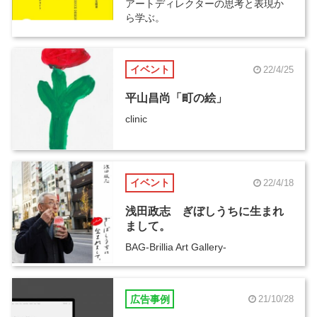
アートディレクターの思考と表現か
ら学ぶ。
イベント
22/4/25
平山昌尚「町の絵」
clinic
イベント
22/4/18
浅田政志 ぎぼしうちに生まれ
まして。
BAG-Brillia Art Gallery-
広告事例
21/10/28