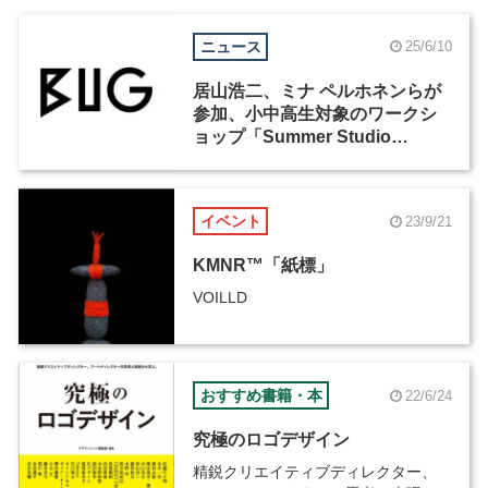
ニュース
25/6/10
居山浩二、ミナ ペルホネンらが
参加、小中高生対象のワークシ
ョップ「Summer Studio
2025」が7月30日からBUGで開
催
イベント
23/9/21
KMNR™「紙標」
VOILLD
おすすめ書籍・本
22/6/24
究極のロゴデザイン
精鋭クリエイティブディレクター、