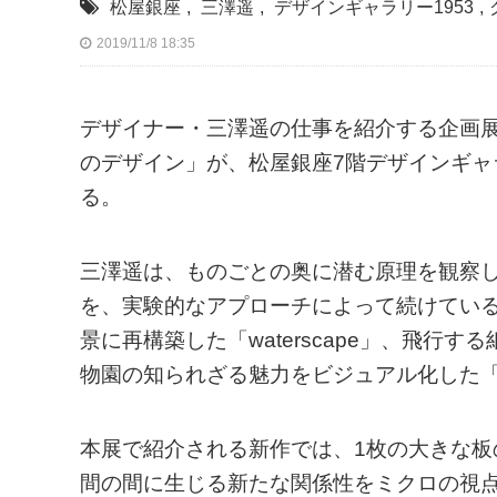
松屋銀座
,
三澤遥
,
デザインギャラリー1953
,
2019/11/8 18:35
デザイナー・三澤遥の仕事を紹介する企画展「
のデザイン」が、松屋銀座7階デザインギャラ
る。
三澤遥は、ものごとの奥に潜む原理を観察
を、実験的なアプローチによって続けてい
景に再構築した「waterscape」、飛
物園の知られざる魅力をビジュアル化した「U
本展で紹介される新作では、1枚の大きな
間の間に生じる新たな関係性をミクロの視