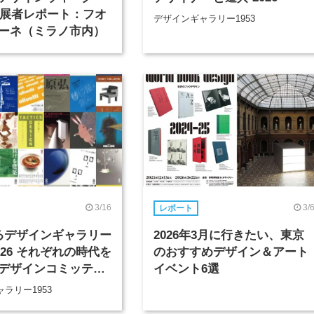
」出展者レポート：フオ
デザインギャラリー1953
ーネ（ミラノ市内）
3/16
3/
レポート
るデザインギャラリー
2026年3月に行きたい、東京
2026 それぞれの時代を
のおすすめデザイン＆アート
デザインコミッティ
イベント6選
歴、そしてその先へ
ラリー1953