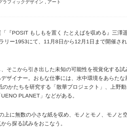
グラフィックデザイン
,
アート
『POSIT もしもを置く たとえばを収める』三澤
リー1953にて、11月8日から12月1日まで開催され
し、そこから引き出した未知の可能性を視覚化する試
るデザイナー。おもな仕事には、水中環境をあらたな
行する紙のかたちを研究する「散華プロジェクト」、上野動
ENO PLANET」などがある。
板の上に無数の小さな紙を収め、モノとモノ、モノと
点から探る試みをおこなう。