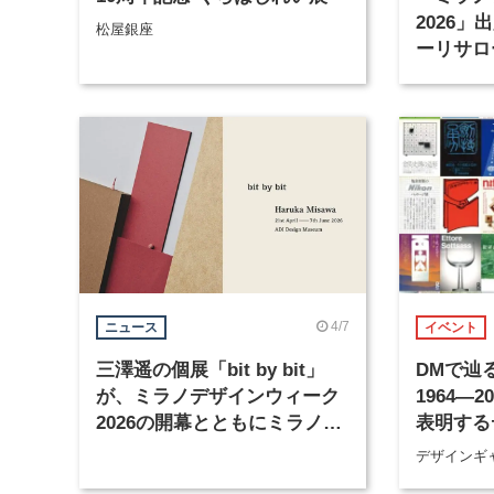
2026
松屋銀座
ーリサロ
4/7
ニュース
イベント
三澤遥の個展「bit by bit」
DMで辿
が、ミラノデザインウィーク
1964―
2026の開幕とともにミラノで
表明する
開催
ーの活動
デザインギャ