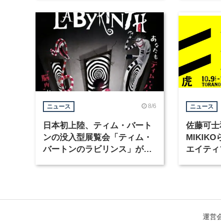
集
8/6
ニュース
ニュース
日本初上陸、ティム・バート
佐藤可士
ンの没入型展覧会「ティム・
MIKI
バートンのラビリンス」が東
エイティ
京・豊洲で開催
「虎ノ門
催
運営