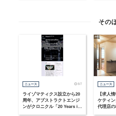
その
PR
8/7
ニュース
ニュース
ライゾマティクス設立から20
【求人情
周年、アブストラクトエンジ
ケティン
ンがクロニクル「20 Years in
代理店の
Motion」を公開
グラフィ