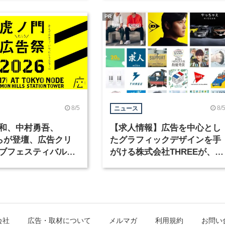
PR
8/5
8/
ニュース
和、中村勇吾、
【求人情報】広告を中心とし
KOらが登壇、広告クリ
たグラフィックデザインを手
ブフェスティバル
がける株式会社THREEが、グ
広告祭」の第2回が開
ラフィックデザイナーを募集
会社
広告・取材について
メルマガ
利用規約
お問い