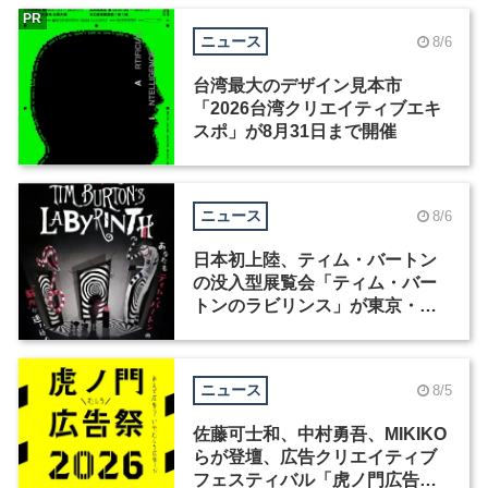
PR
ニュース
8/6
台湾最大のデザイン見本市
「2026台湾クリエイティブエキ
スポ」が8月31日まで開催
ニュース
8/6
日本初上陸、ティム・バートン
の没入型展覧会「ティム・バー
トンのラビリンス」が東京・豊
洲で開催
ニュース
8/5
佐藤可士和、中村勇吾、MIKIKO
らが登壇、広告クリエイティブ
フェスティバル「虎ノ門広告