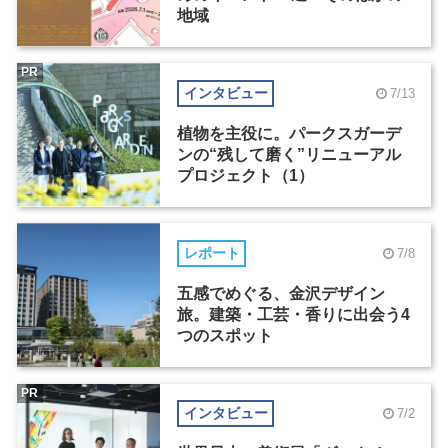
地域
PR
インタビュー
7/13
植物を主役に。パークスガーデ
ンの“残して磨く”リニューアル
プロジェクト（1）
レポート
7/8
五感でめぐる、金沢デザイン
旅。建築・工芸・香りに出会う4
つのスポット
PR
インタビュー
7/2