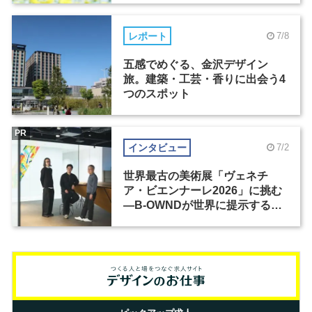
レポート
7/8
五感でめぐる、金沢デザイン
旅。建築・工芸・香りに出会う4
つのスポット
PR
インタビュー
7/2
世界最古の美術展「ヴェネチ
ア・ビエンナーレ2026」に挑む
―B-OWNDが世界に提示する美
の基準とは？（前編）