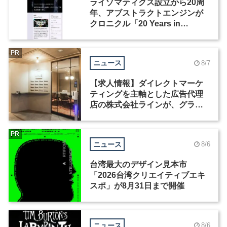
ライゾマティクス設立から20周
年、アブストラクトエンジンが
クロニクル「20 Years in
Motion」を公開
PR
ニュース
8/7
【求人情報】ダイレクトマーケ
ティングを主軸とした広告代理
店の株式会社ラインが、グラフ
ィックデザイナーを募集
PR
ニュース
8/6
台湾最大のデザイン見本市
「2026台湾クリエイティブエキ
スポ」が8月31日まで開催
ニュース
8/6