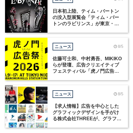
日本初上陸、ティム・バートン
の没入型展覧会「ティム・バー
トンのラビリンス」が東京・豊
洲で開催
ニュース
8/5
佐藤可士和、中村勇吾、MIKIKO
らが登壇、広告クリエイティブ
フェスティバル「虎ノ門広告
祭」の第2回が開催
PR
ニュース
8/5
【求人情報】広告を中心とした
グラフィックデザインを手がけ
る株式会社THREEが、グラフィ
ックデザイナーを募集