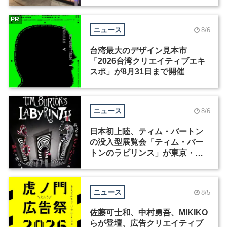
ィックデザイナーを募集
PR
ニュース
8/6
台湾最大のデザイン見本市
「2026台湾クリエイティブエキ
スポ」が8月31日まで開催
ニュース
8/6
日本初上陸、ティム・バートン
の没入型展覧会「ティム・バー
トンのラビリンス」が東京・豊
洲で開催
ニュース
8/5
佐藤可士和、中村勇吾、MIKIKO
らが登壇、広告クリエイティブ