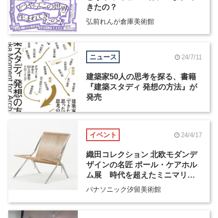
きたの？
弘前れんが倉庫美術館
ニュース
24/7/11
建築家50人の思考を探る、書籍
『建築スタディ 発想の方法』が
発売
イベント
24/4/17
織田コレクション 北欧モダンデ
ザインの名匠 ポール・ケアホル
ム展 時代を超えたミニマリズ
ム
パナソニック汐留美術館