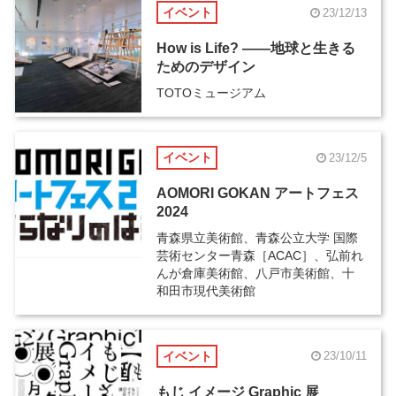
イベント
23/12/13
How is Life? ――地球と生きる
ためのデザイン
TOTOミュージアム
イベント
23/12/5
AOMORI GOKAN アートフェス
2024
青森県立美術館、青森公立大学 国際
芸術センター青森［ACAC］、弘前れ
んが倉庫美術館、八戸市美術館、十
和田市現代美術館
イベント
23/10/11
もじ イメージ Graphic 展