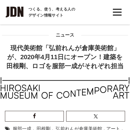
INTERVIEW
つくる、使う、考える人の
デザイン情報サイト
インタビュー
REPORT
ニュース
レポート
現代美術館「弘前れんが倉庫美術館」
COLUMN
が、2020年4月11日にオープン！建築を
コラム
田根剛、ロゴを服部一成がそれぞれ担当
服部一成
,
田根剛
,
弘前れんが倉庫美術館
,
アート
,