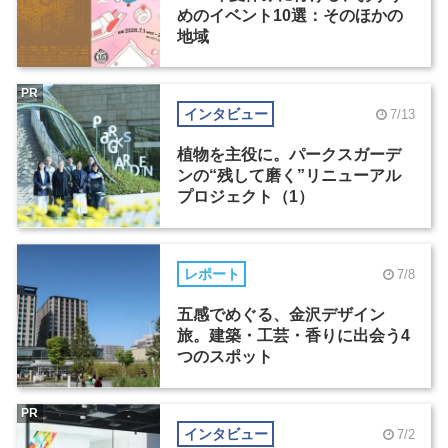
めのイベント10選：そのほかの
地域
PR
インタビュー
7/13
植物を主役に。パークスガーデ
ンの“残して磨く”リニューアル
プロジェクト（1）
レポート
7/8
五感でめぐる、金沢デザイン
旅。建築・工芸・香りに出会う4
つのスポット
PR
インタビュー
7/2