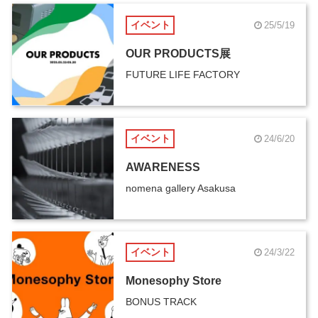
イベント
25/5/19
OUR PRODUCTS展
FUTURE LIFE FACTORY
イベント
24/6/20
AWARENESS
nomena gallery Asakusa
イベント
24/3/22
Monesophy Store
BONUS TRACK