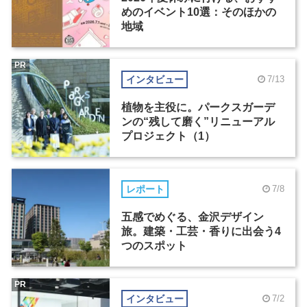
めのイベント10選：そのほかの
地域
PR
インタビュー
7/13
植物を主役に。パークスガーデ
ンの“残して磨く”リニューアル
プロジェクト（1）
レポート
7/8
五感でめぐる、金沢デザイン
旅。建築・工芸・香りに出会う4
つのスポット
PR
インタビュー
7/2