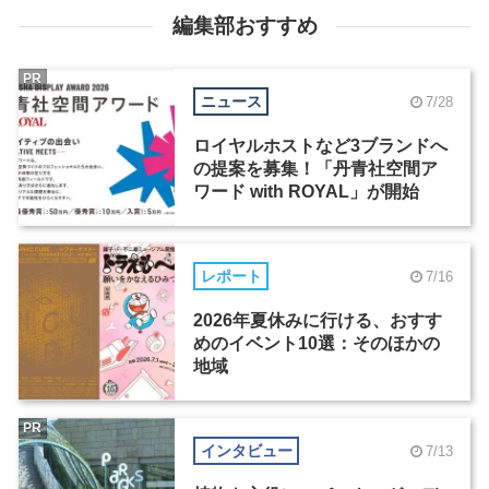
編集部おすすめ
PR
ニュース
7/28
ロイヤルホストなど3ブランドへ
の提案を募集！「丹青社空間ア
ワード with ROYAL」が開始
レポート
7/16
2026年夏休みに行ける、おすす
めのイベント10選：そのほかの
地域
PR
インタビュー
7/13