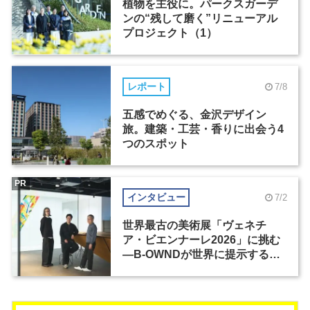
植物を主役に。パークスガーデ
ンの“残して磨く”リニューアル
プロジェクト（1）
レポート
7/8
五感でめぐる、金沢デザイン
旅。建築・工芸・香りに出会う4
つのスポット
PR
インタビュー
7/2
世界最古の美術展「ヴェネチ
ア・ビエンナーレ2026」に挑む
―B-OWNDが世界に提示する美
の基準とは？（前編）