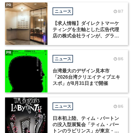
PR
ニュース
8/7
【求人情報】ダイレクトマーケ
ティングを主軸とした広告代理
店の株式会社ラインが、グラフ
ィックデザイナーを募集
PR
ニュース
8/6
台湾最大のデザイン見本市
「2026台湾クリエイティブエキ
スポ」が8月31日まで開催
ニュース
8/6
日本初上陸、ティム・バートン
の没入型展覧会「ティム・バー
トンのラビリンス」が東京・豊