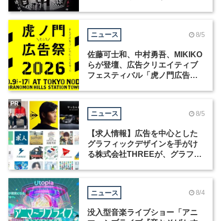
洲で開催
ニュース
8/5
佐藤可士和、中村勇吾、MIKIKO
らが登壇、広告クリエイティブ
フェスティバル「虎ノ門広告
祭」の第2回が開催
PR
ニュース
8/5
【求人情報】広告を中心とした
グラフィックデザインを手がけ
る株式会社THREEが、グラフィ
ックデザイナーを募集
ニュース
8/4
没入型音楽ライブショー「アニ