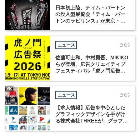
日本初上陸、ティム・バートン
の没入型展覧会「ティム・バー
トンのラビリンス」が東京・豊
洲で開催
ニュース
8/5
佐藤可士和、中村勇吾、MIKIKO
らが登壇、広告クリエイティブ
フェスティバル「虎ノ門広告
祭」の第2回が開催
PR
ニュース
8/5
【求人情報】広告を中心とした
グラフィックデザインを手がけ
る株式会社THREEが、グラフィ
ックデザイナーを募集