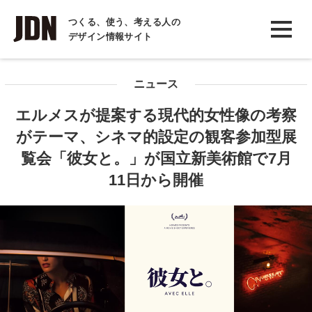
INTERVIEW
つくる、使う、考える人の
デザイン情報サイト
インタビュー
REPORT
ニュース
レポート
エルメスが提案する現代的女性像の考察
COLUMN
がテーマ、シネマ的設定の観客参加型展
コラム
覧会「彼女と。」が国立新美術館で7月
11日から開催