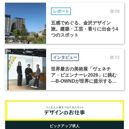
レポート
7/8
五感でめぐる、金沢デザイン
旅。建築・工芸・香りに出会う4
つのスポット
PR
インタビュー
7/2
世界最古の美術展「ヴェネチ
ア・ビエンナーレ2026」に挑む
―B-OWNDが世界に提示する美
の基準とは？（前編）
ピックアップ求人