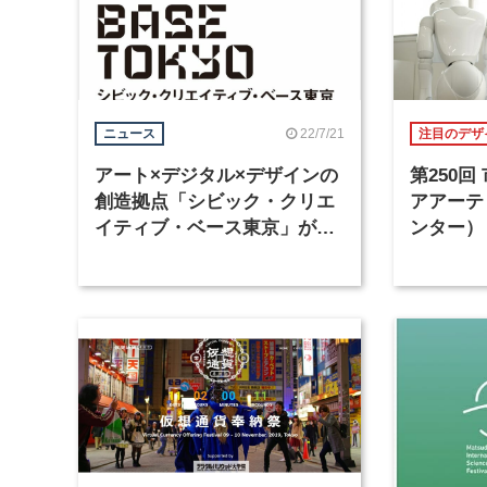
22/7/21
ニュース
注目のデザ
アート×デジタル×デザインの
第250
創造拠点「シビック・クリエ
アアーテ
イティブ・ベース東京」が、
ンター）
渋谷東武ホテルに10月オープ
ン