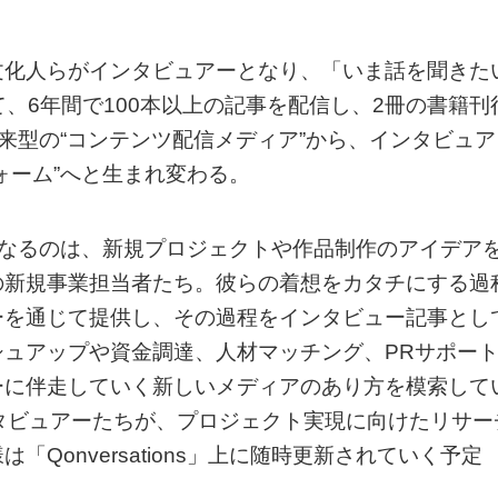
⽂化⼈らがインタビュアーとなり、「いま話を聞きた
、6年間で100本以上の記事を配信し、2冊の書籍刊
は、従来型の“コンテンツ配信メディア”から、インタビュア
ォーム”へと⽣まれ変わる。
ュアーとなるのは、新規プロジェクトや作品制作のアイデア
の新規事業担当者たち。彼らの着想をカタチにする過
ーを通じて提供し、その過程をインタビュー記事とし
ュアップや資⾦調達、⼈材マッチング、PRサポー
ーに伴⾛していく新しいメディアのあり⽅を模索して
タビュアーたちが、プロジェクト実現に向けたリサー
Qonversations」上に随時更新されていく予定