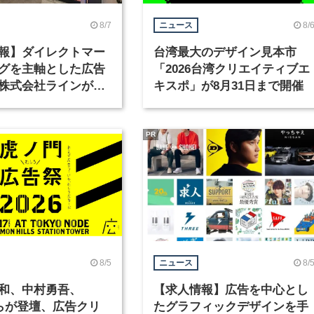
8/7
8/
ニュース
報】ダイレクトマー
台湾最大のデザイン見本市
グを主軸とした広告
「2026台湾クリエイティブエ
株式会社ラインが、
キスポ」が8月31日まで開催
ックデザイナーを募
PR
8/5
8/
ニュース
和、中村勇吾、
【求人情報】広告を中心とし
KOらが登壇、広告クリ
たグラフィックデザインを手