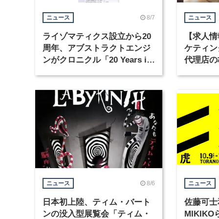
8/7
ニュース
ニュース
ライゾマティクス設立から20
【求人情
周年、アブストラクトエンジ
ケティン
ンがクロニクル「20 Years in
代理店の
Motion」を公開
グラフィ
集
8/6
ニュース
ニュース
日本初上陸、ティム・バート
佐藤可士
ンの没入型展覧会「ティム・
MIKI