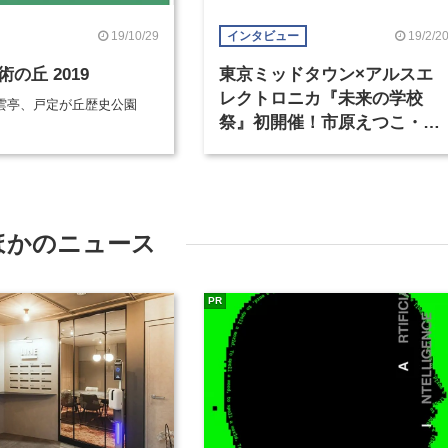
19/10/29
19/2/2
インタビュー
の丘 2019
東京ミッドタウン×アルスエ
レクトロニカ『未来の学校
雲亭、戸定が丘歴史公園
祭』初開催！市原えつこ・後
藤映則・Dorita・和田永…い
ま注目のアーティスト4組に
く、“ギリギリ”への挑戦力
ほかのニュース
PR