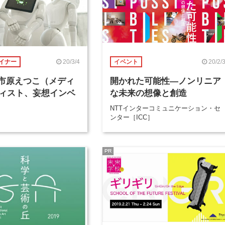
20/3/4
20/2/
イナー
イベント
回 市原えつこ（メディ
開かれた可能性―ノンリニア
ィスト、妄想インベ
な未来の想像と創造
NTTインターコミュニケーション・セ
ンター［ICC］
PR