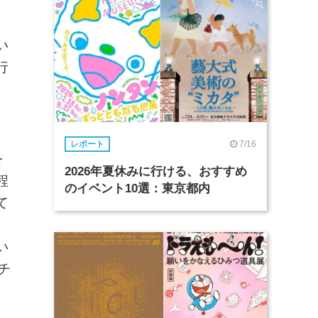
い
⾏
7/16
レポート
を
2026年夏休みに行ける、おすすめ
程
のイベント10選：東京都内
て
ト
い
チ