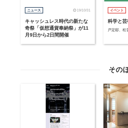
19/10/31
ニュース
イベント
キャッシュレス時代の新たな
科学と芸術
奇祭「仮想通貨奉納祭」が11
戸定邸、松
月9日から2日間開催
その
PR