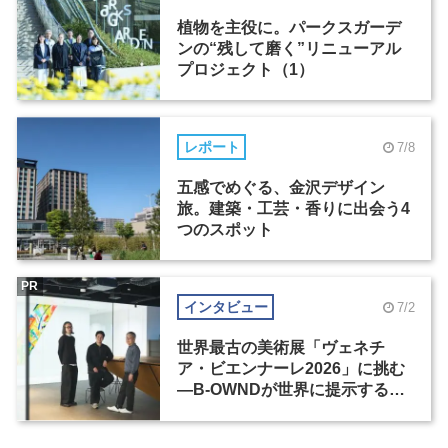
植物を主役に。パークスガーデ
ンの“残して磨く”リニューアル
プロジェクト（1）
レポート
7/8
五感でめぐる、金沢デザイン
旅。建築・工芸・香りに出会う4
つのスポット
PR
インタビュー
7/2
世界最古の美術展「ヴェネチ
ア・ビエンナーレ2026」に挑む
―B-OWNDが世界に提示する美
の基準とは？（前編）