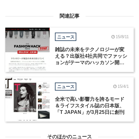
関連記事
ニュース
15/8/11
雑誌の未来をテクノロジーが変
える？出版社4社共同でファッシ
ョンがテーマのハッカソン開催
[8月29日-8月30日]
ニュース
15/4/1
全米で高い影響力を誇るモード
＆ライフスタイル誌の日本版、
「T JAPAN」が3月25日に創刊
そのほかのニュース