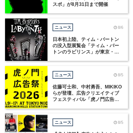
スポ」が8月31日まで開催
ニュース
8/6
日本初上陸、ティム・バートン
の没入型展覧会「ティム・バー
トンのラビリンス」が東京・豊
洲で開催
ニュース
8/5
佐藤可士和、中村勇吾、MIKIKO
らが登壇、広告クリエイティブ
フェスティバル「虎ノ門広告
祭」の第2回が開催
PR
ニュース
8/5