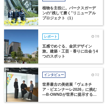
植物を主役に。パークスガーデ
ンの“残して磨く”リニューアル
プロジェクト（1）
レポート
7/8
五感でめぐる、金沢デザイン
旅。建築・工芸・香りに出会う4
つのスポット
PR
インタビュー
7/2
世界最古の美術展「ヴェネチ
ア・ビエンナーレ2026」に挑む
―B-OWNDが世界に提示する美
の基準とは？（前編）