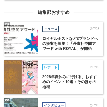
編集部おすすめ
PR
ニュース
7/28
ロイヤルホストなど3ブランドへ
の提案を募集！「丹青社空間ア
ワード with ROYAL」が開始
レポート
7/16
2026年夏休みに行ける、おすす
めのイベント10選：そのほかの
地域
PR
インタビュー
7/13