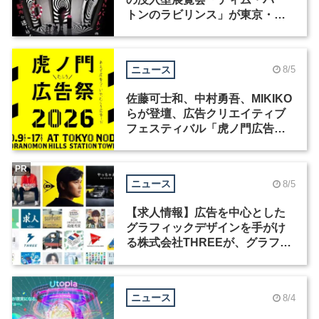
トンのラビリンス」が東京・豊
洲で開催
ニュース
8/5
佐藤可士和、中村勇吾、MIKIKO
らが登壇、広告クリエイティブ
フェスティバル「虎ノ門広告
祭」の第2回が開催
PR
ニュース
8/5
【求人情報】広告を中心とした
グラフィックデザインを手がけ
る株式会社THREEが、グラフィ
ックデザイナーを募集
ニュース
8/4