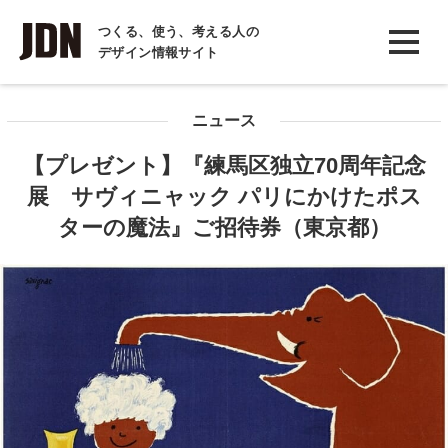
INTERVIEW
つくる、使う、考える人の
デザイン情報サイト
インタビュー
REPORT
ニュース
レポート
【プレゼント】『練馬区独立70周年記念
COLUMN
展 サヴィニャック パリにかけたポス
コラム
ターの魔法』ご招待券（東京都）