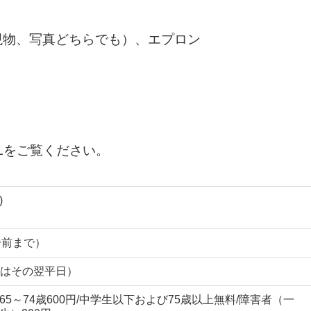
現物、写真どちらでも）、エプロン
Lをご覧ください。
)
0分前まで）
はその翌平日）
65～74歳600円/中学生以下および75歳以上無料/障害者（一