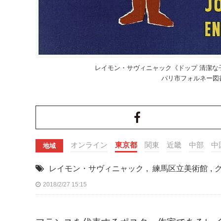
レイモン・サヴィニャック《ドップ 清潔な子ど
パリ市フォルネー図書館所蔵
オンライン
東京都
関東
近畿
中部
中
地域
レイモン・サヴィニャック
,
練馬区立美術館
,
2018/2/27 15:15