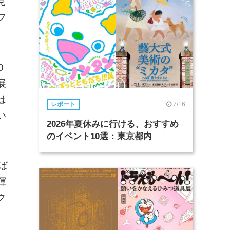
見
フ
0
展
は
7/16
レポート
い
2026年夏休みに行ける、おすすめ
のイベント10選：東京都内
ば
揮
ク