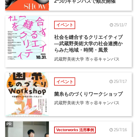
2つのキャンパスで順次開催
イベント
25/11/7
社会を縫合するクリエイティブ
―武蔵野美術大学の社会連携か
らみた地域・時間・風景
武蔵野美術大学 市ヶ谷キャンパス
イベント
25/7/17
菌糸ものづくりワークショップ
武蔵野美術大学 市ヶ谷キャンパス
PR
25/7/16
Vectorworks 活用事例