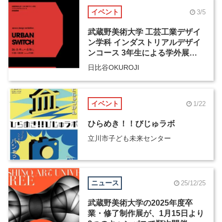
イベント
3/5
武蔵野美術大学 工芸工業デザイ
ン学科 インダストリアルデザイ
ンコース 3年生による学外展
「URBAN SWITCH」
日比谷OKUROJI
イベント
1/22
ひらめき！！びじゅラボ
立川市子ども未来センター
ニュース
25/12/25
武蔵野美術大学の2025年度卒
業・修了制作展が、1月15日より