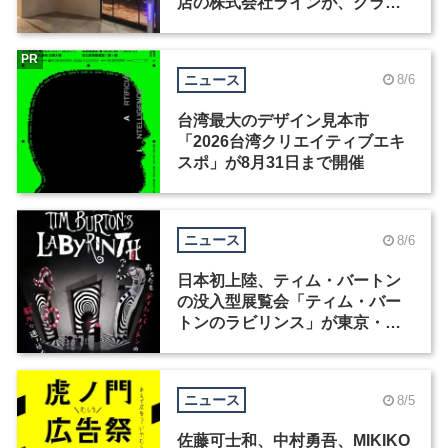
店の株式会社ラインが、グラフ
ィックデザイナーを募集
PR
ニュース
8/6
台湾最大のデザイン見本市
「2026台湾クリエイティブエキ
スポ」が8月31日まで開催
ニュース
8/6
日本初上陸、ティム・バートン
の没入型展覧会「ティム・バー
トンのラビリンス」が東京・豊
洲で開催
ニュース
8/5
佐藤可士和、中村勇吾、MIKIKO